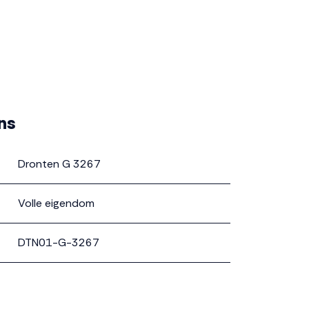
ns
Dronten G 3267
Volle eigendom
DTN01-G-3267