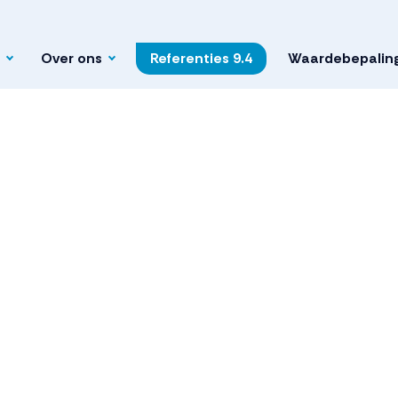
Over ons
Referenties
9.4
Waardebepalin