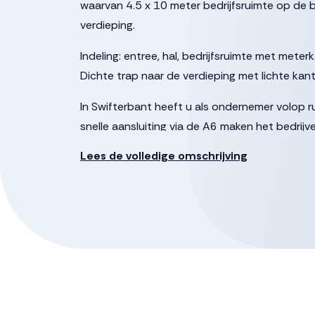
waarvan 4.5 x 10 meter bedrijfsruimte op de 
verdieping.
Indeling: entree, hal, bedrijfsruimte met mete
Dichte trap naar de verdieping met lichte kan
In Swifterbant heeft u als ondernemer volop ru
snelle aansluiting via de A6 maken het bedrijv
Businesspark De Kolk:
Lees de volledige omschrijving
De hoge kwaliteitseisen zijn voor de ontwikk
bedrijfsruimtes op businesspark De Kolk. De b
m2 BVO. Het betreft een complex met 2 gebo
“Benthe” met 14 bedrijfsunits. Het hoogwaardi
hoogte geven uw onderneming een zeer profess
Voorzieningen:
-Elektrische overheaddeur (H=3.2m x B=3.2m)