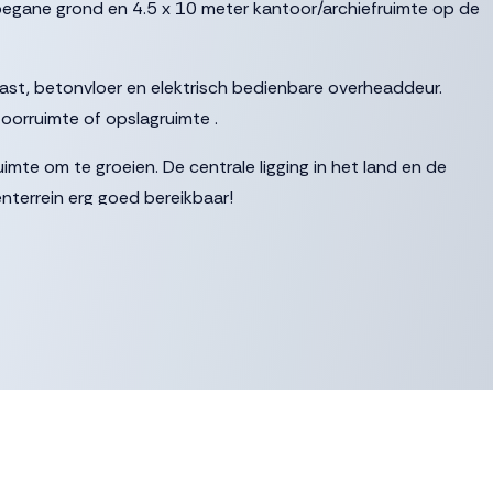
begane grond en 4.5 x 10 meter kantoor/archiefruimte op de
rkast, betonvloer en elektrisch bedienbare overheaddeur.
toorruimte of opslagruimte .
imte om te groeien. De centrale ligging in het land en de
enterrein erg goed bereikbaar!
elaar uitgangspunt geweest voor het ontwerp van de totaal 22
edrijfsruimtes variëren in grootte tussen de 45 m2 en de 200
uwen; gebouw “Ariana” met 8 bedrijfsunits en gebouw
ge materiaalgebruik, de moderne uitstraling en de riante
ionele uitstraling!
 ;