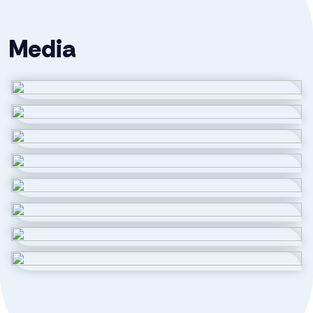
Bijzonderheden:
Media
-Zeer geschikt voor o.a. atelier, werkplaats,
montageruimte, distributiepunt of opslag.
-Voldoende parkeergelegenheid rondom het gebouw
-Goed bereikbaar en mooi gelegen op modern
industrieterrein.
-Goed geïsoleerd
-Gebruik ten behoeve van handel en reparatie van
auto’s is niet toegestaan.
-Onder voorbehoud gunning eigenaar.
Deze informatie is door ons met de nodige
zorgvuldigheid samengesteld. Onzerzijds wordt echter
geen enkele aansprakelijkheid aanvaard voor enige
onvolledigheid, onjuistheid of anderszins, dan wel de
gevolgen daarvan. Alle opgegeven maten en