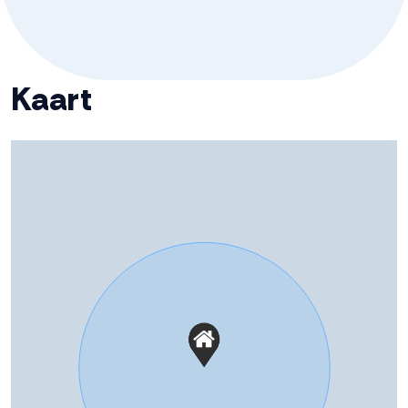
Onder voorbehoud gunning eigenaar.
Huurtermijn:
Minimaal 3 jaar
Kaart
Opzegtermijn:
6 maanden, voor afloop van een huurtermijn
Huurbetaling:
Telkens per maand vooruit te voldoen middels
automatische incasso.
Zekerheidsstelling:
Een waarborgsom van tenminste gelijk aan 2 maanden
huur.
Aanvaarding:
In overleg, per direct mogelijk (na oplevering).