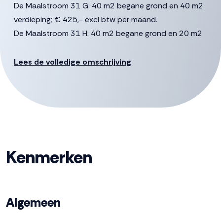
De Maalstroom 31 G: 40 m2 begane grond en 40 m2
verdieping; € 425,- excl btw per maand.
De Maalstroom 31 H: 40 m2 begane grond en 20 m2
verdieping; VERHUURD € 375,-excl btw per maand.
Lees de volledige omschrijving
Indeling: entree, hal, bedrijfsruimte met meterkast, toilet,
betonvloer en elektrisch bedienbare overheaddeur.
Dichte trap naar de verdieping met straatgerichte en
lichte kantoorruimte of opslagruimte .
Of u nu een onderkomen zoekt voor uw onderneming of
een opslagplaats voor volumineuze goederen;
Kenmerken
bedrijfsunits `De Maalhof` biedt u precies wat u nodig
heeft!
De bedrijfsunits zijn onderdeel van
Algemeen
ondernemerscentrum “De Maalhof”, gelegen op een