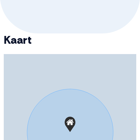
NEEM SNEL CONTACT OP
Wil je verzekerd zijn van jouw eigen unit? Neem dan snel
contact op, we vertellen je graag alles over deze
veelzijdige bedrijfsunit aan de Mui in Swifterbant!
Kaart