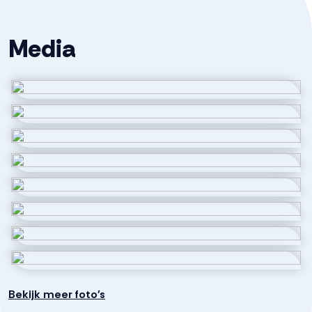
-Parkeer je eigen auto binnen
Media
-Uitstekende ligging nabij de A6
-Ideaal voor atelier, werkplaats, montage,
distributiepunt of opslag
-Goed geïsoleerd en volledig gasloos
-Gebruik voor handel en reparatie van auto’s niet
toegestaan
-Voldoende parkeerplaatsen op eigen terrein
– Bijdrage VvE circa € 50,- per maand (incl opstal
verzekering en reservering onderhoud)
-Centrale ligging in Nederland
Bekijk meer foto's