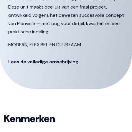
Deze unit maakt deel uit van een fraai project,
ontwikkeld volgens het bewezen succesvolle concept
van Planvisie — met oog voor detail, kwaliteit en een
praktische indeling.
MODERN, FLEXIBEL EN DUURZAAM
De bedrijfsunit is tot in de puntjes doordacht en
Lees de volledige omschrijving
gebouwd met vakmanschap. Hier werk je in een prettige,
representatieve omgeving die alle ruimte biedt voor
jouw ambities. Of je nu een atelier, werkplaats,
opslagruimte of distributiepunt zoekt: de mogelijkheden
zijn eindeloos.
De unit heeft een grootte van circa 52 m2 beneden en
Kenmerken
circa 50 m2 op de verdieping. Hierdoor is deze unit bij
uitstek geschikt voor MKB- ondernemers die naast een