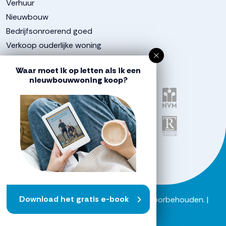
Verhuur
Nieuwbouw
Bedrijfsonroerend goed
Verkoop ouderlijke woning
Aangesloten bij
Waar moet ik op letten als ik een
nieuwbouwwoning koop?
Download het gratis e-book
Powered by
Goes & Roos
.
Alle rechten voorbehouden
. |
Privacyverklaring
|
Sitemap