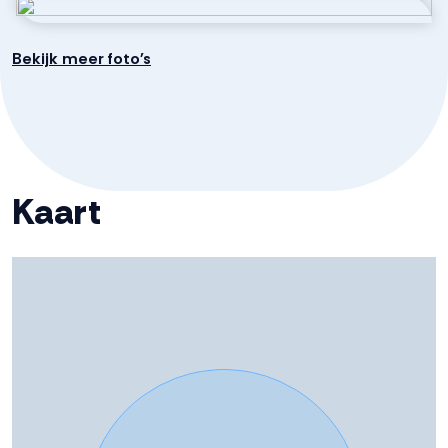
KLAAR VOOR EEN VERVOLGSTAP?
Bekijk meer foto's
Zie jij jouw bedrijf hier groeien? Neem dan vandaag nog
contact met ons op voor een bezichtiging. Deze
moderne unit is per direct beschikbaar — grijp je kans en
ontdek de mogelijkheden!
Kaart
Deze informatie is door ons met de nodige
zorgvuldigheid samengesteld. Onzerzijds wordt echter
geen enkele aansprakelijkheid aanvaard voor enige
onvolledigheid, onjuistheid of anderszins, dan wel de
gevolgen daarvan. Alle opgegeven maten en
oppervlakten zijn indicatief
opteren voor een belaste levering