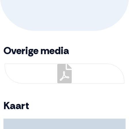
en fiets
-Bijdrage VvE € 112,- per maand.
-Aanvaarding in overleg.
Of je nu een rustige werkomgeving zoekt, klanten
Overige media
professioneel wilt ontvangen of op zoek bent naar een
flexibele werklocatie die met je meebeweegt—dit pand
biedt het allemaal. Laat je verrassen door de
mogelijkheden en plan vandaag nog een bezichtiging.
Dit is zo’n plek die je moet voelen.
Kaart