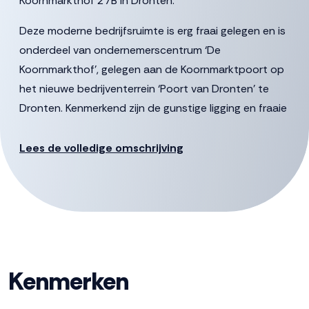
Koornmarkthof 27B in Dronten.
Deze moderne bedrijfsruimte is erg fraai gelegen en is
onderdeel van ondernemerscentrum ‘De
Koornmarkthof’, gelegen aan de Koornmarktpoort op
het nieuwe bedrijventerrein ‘Poort van Dronten’ te
Dronten. Kenmerkend zijn de gunstige ligging en fraaie
uitstraling, speciaal geschikt voor MKB-ondernemers!
De bedrijfsunits zijn geschikt als vestigingsplaats voor je
Lees de volledige omschrijving
onderneming of opslagplaats voor volumineuze
goederen.
Poort van Dronten is een uniek en centraal gelegen
bedrijvenpark in het hart van Nederland. De ruime
waterpartijen omzomen het park aan de noordelijke en
Kenmerken
oostelijke zijde aan het open landschap. Bij de entree
van het terrein bevinden zich twee bedrijveneilanden.