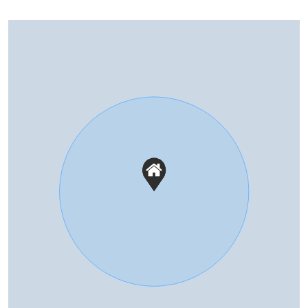
Deze informatie is door ons met de nodige
zorgvuldigheid samengesteld. Onzerzijds wordt echter
geen enkele aansprakelijkheid aanvaard voor enige
onvolledigheid, onjuistheid of anderszins, dan wel de
gevolgen daarvan. Alle opgegeven maten en
oppervlakten zijn indicatief.