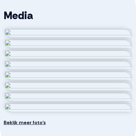
montageruimte, distributiepunt of opslag.
-Voldoende parkeergelegenheid rondom het gebouw
Media
-Goed bereikbaar; direct aan de N307 en vlakbij de A6.
-Goed geïsoleerd, gasloos en voorzien van airco voor
verwarmen en koelen.
-Gebruik ten behoeve van handel en reparatie van
auto’s is niet toegestaan.
-Mogelijkheid voor eerste recht van koop voor huurder.
Voorbehoud:
Onder voorbehoud gunning eigenaar.
Huurtermijn:
Minimaal 3 jaar
Huurbetaling:
Bekijk meer foto's
Telkens per maand vooruit te voldoen middels
automatische incasso.