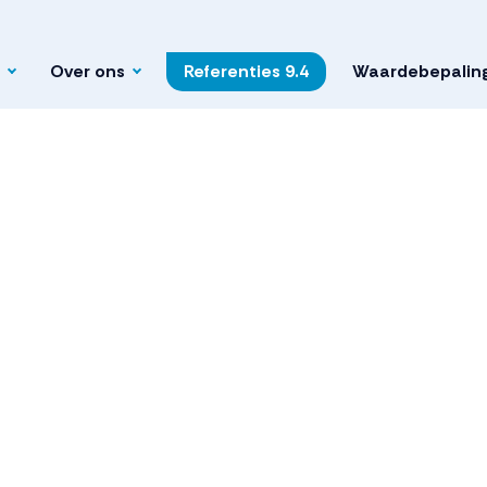
Over ons
Referenties
9.4
Waardebepalin