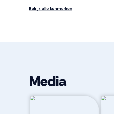
aangevraagd en toegekend te worden door Li
Bekijk alle kenmerken
Opleverniveau
Aanpassingen en verbeteringen zijn bespreekb
Bestemming:
Bedrijven en Industrie (Bedrijfsruimte met ka
9060, categorie 1, 2 en 3. Informatie op het 
verkrijgen bij de gemeente Dronten.
Voorbehoud:
Onder voorbehoud gunning eigenaar.
Media
Huurtermijn:
In overleg
Opzegtermijn:
6 maanden, voor afloop van een huurtermijn