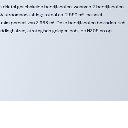
rietal geschakelde bedrijfshallen, waarvan 2 bedrijfshallen
troomaansluiting; totaal ca. 2.550 m², inclusief
ruim perceel van 3.968 m². Deze bedrijfshallen bevinden zich
iddinghuizen, strategisch gelegen nabij de N305 en op
ielplaten voorgevel, stalen spanten met houten gordingen op
ende golfplaten.
 betonvloer in hal 2.
 en schuifdeur (4,8 m breed x 2,5 m hoog).
d).
allen.