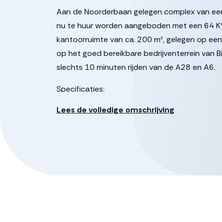
Aan de Noorderbaan gelegen complex van een d
nu te huur worden aangeboden met een 64 KW s
kantoorruimte van ca. 200 m², gelegen op een 
op het goed bereikbare bedrijventerrein van B
slechts 10 minuten rijden van de A28 en A6.
Specificaties:
• Constructie: Stenen gemetselde muren, prof
Lees de volledige omschrijving
ringfundering.
• Daken: Geïsoleerd zadeldak met asbesthoud
• Vloeren: Betontegelvloer in hal 1, onderheide
• Toegangsdeuren:
• Hal 1: Overheaddeur (4 m hoog x 4 m breed)
• Hal 2: Overheaddeur (6 m hoog x 5,7 m bree
• Verwarming: Hete lucht verwarming in beide h
Kantoorruimte: