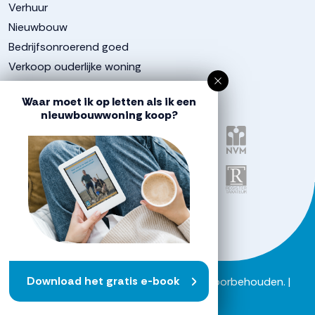
Verhuur
Nieuwbouw
Bedrijfsonroerend goed
Verkoop ouderlijke woning
Aangesloten bij
Waar moet ik op letten als ik een
nieuwbouwwoning koop?
Download het gratis e-book
Powered by
Goes & Roos
.
Alle rechten voorbehouden
. |
Privacyverklaring
|
Sitemap