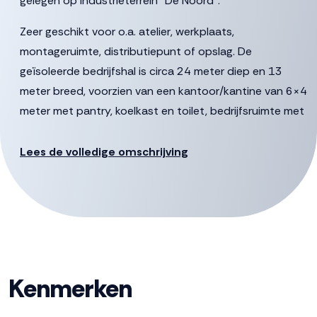
gelegen op industrieterrein “De Noord”.
Zeer geschikt voor o.a. atelier, werkplaats,
montageruimte, distributiepunt of opslag. De
geïsoleerde bedrijfshal is circa 24 meter diep en 13
meter breed, voorzien van een kantoor/kantine van 6×4
meter met pantry, koelkast en toilet, bedrijfsruimte met
betonvloer, overheaddeur en aparte loopdeur. Er zijn 8
parkeerplaatsen beschikbaar op het bijbehorende
Lees de volledige omschrijving
terrein.
Voorzieningen:
-Betonvloer (vloerbelasting 2500 kg/m2)
-Kantoor/kantine 6×4 meter
-Vrije hoogte binnen 5.4 meter
Kenmerken
-Geïsoleerde overheaddeur: 4.4 meter breed, 4 meter
hoog.