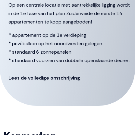
Op een centrale locatie met aantrekkelijke ligging wordt
in de 1e fase van het plan Zuiderweide de eerste 14
appartementen te koop aangeboden!
* appartement op de 1e verdieping
* privébalkon op het noordwesten gelegen
* standaard 6 zonnepanelen
* standaard voorzien van dubbele openslaande deuren
naar het balkon
* warmtepomp en vloerverwarming
Lees de volledige omschrijving
* inclusief keuken met apparatuur
* inclusief badkamer
* 2 slaapkamers
* berging op de begane grond
* voor dit appartement zijn al enkele inbouwopties
gekozen zoals een wandcontactdoos op het balkon en