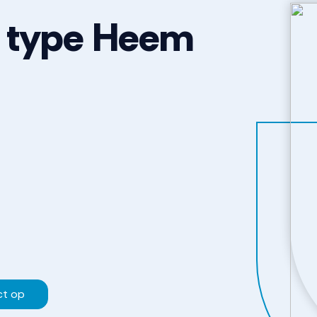
 type Heem
ct op