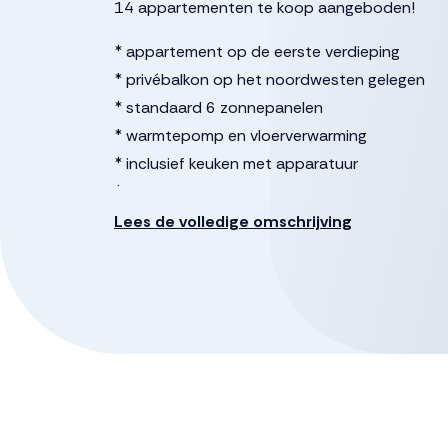
14 appartementen te koop aangeboden!
* appartement op de eerste verdieping
* privébalkon op het noordwesten gelegen
* standaard 6 zonnepanelen
* warmtepomp en vloerverwarming
* inclusief keuken met apparatuur
* inclusief badkamer
* 2 slaapkamers
Lees de volledige omschrijving
* berging op de begane grond
Het complex is voorzien van een ontmoetings
Voor vragen, neem contact op met de verkop
Deze informatie is door ons met de nodige zo
enkele aansprakelijkheid aanvaard voor enige 
daarvan. Alle opgegeven maten en oppervlakten