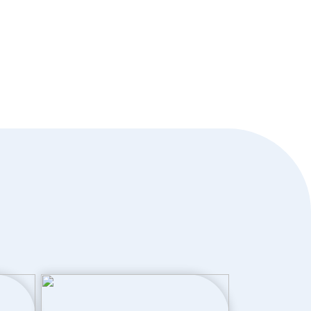
Dakisolatie, hr glas, muurisolatie,
vloerisolatie, volledig geisoleerd