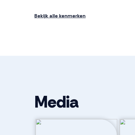
Ligging
In woonwijk, v
Bekijk alle kenmerken
Indeling
Aantal kamers
3 kamers (2 
Aantal badkamers
1 badkamer
Badkamervoorzieningen
Douche, toile
Media
Aantal woonlagen
1
Parkeergelegenheid
Soort parkeergelegenheid
Openbaar pa