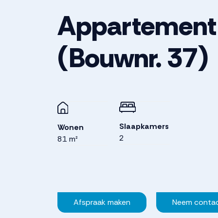
Appartement
(Bouwnr. 37)
Slaapkamers
Wonen
2
81 m²
Afspraak maken
Neem conta