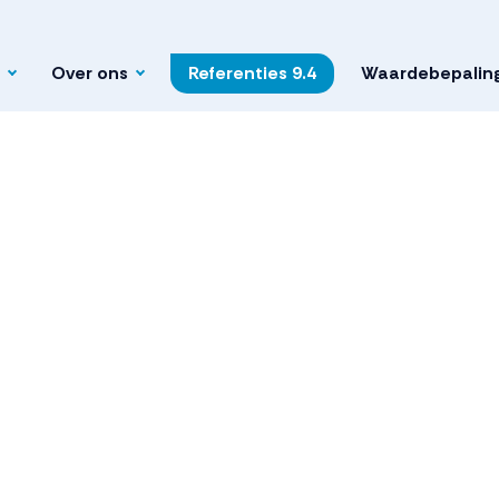
Over ons
Referenties
9.4
Waardebepalin