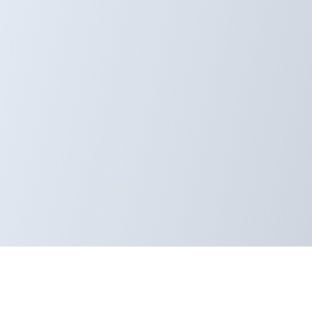
ruimte en gemeenschappelijk groen.
end makelaars!
rgvuldigheid samengesteld. Onzerzijds wordt echter geen
onvolledigheid, onjuistheid of anderszins, dan wel de gevolgen
 zijn indicatief.