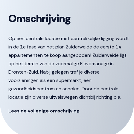
Omschrijving
Op een centrale locatie met aantrekkelijke ligging wordt
in de 1e fase van het plan Zuiderweide de eerste 14
appartementen te koop aangeboden! Zuiderweide ligt
op het terrein van de voormalige Flevomanege in
Dronten-Zuid. Nabij gelegen tref je diverse
voorzieningen als een supermarkt, een
gezondheidscentrum en scholen. Door de centrale
locatie zijn diverse uitvalswegen dichtbij richting o.a.
Lelystad en Harderwijk. Naast je privéterras of balkon,
Lees de volledige omschrijving
kun je genieten van de gezamenlijke faciliteiten met
medebewoners zoals de collectieve moestuin, de
gezamenlijke ontmoetingsruimte en de groene