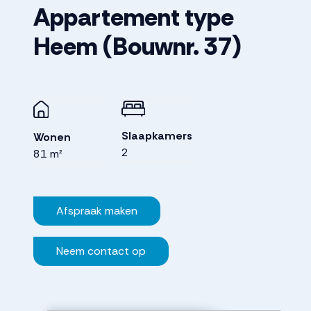
Appartement type
Heem
(Bouwnr. 37)
Slaapkamers
Wonen
2
81 m²
Afspraak maken
Neem contact op