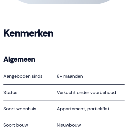
omgeving. Hier vind je een goede balans tussen privacy
en naar elkaar omzien. Geen zorgen, alle praktische
zaken zijn geregeld in een Vereniging van Eigenaren.
Prijzen vanaf € 354.000,- v.o.n. * Privéterras of balkon *
Kenmerken
standaard 6 zonnepanelen * warmtepomp (eigendom)
en vloerverwarming * inclusief keuken met apparatuur *
inclusief badkamer * 2 slaapkamers * berging op de
Algemeen
begane grond Inschrijven kan via de website
www.zuiderweide.nl. De inschrijftermijn sluit op dinsdag
Aangeboden sinds
6+ maanden
11 juli a.s. om 23.59 uur. Toewijzing zal plaatsvinden op
woensdag 12 juli a.s. Voor vragen, neem contact op
Status
Verkocht onder voorbehoud
met de verkopend makelaars! Deze informatie is door
ons met de nodige zorgvuldigheid samengesteld.
Soort woonhuis
Onzerzijds wordt echter geen enkele aansprakelijkheid
Appartement, portiekflat
aanvaard voor enige onvolledigheid, onjuistheid of
anderszins, dan wel de gevolgen daarvan. Alle
Soort bouw
Nieuwbouw