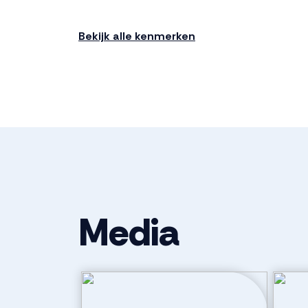
Ligging
In woonwijk, v
Bekijk alle kenmerken
Indeling
Aantal kamers
3 kamers (2 
Aantal badkamers
1 badkamer
Badkamervoorzieningen
Douche, toile
Media
Aantal woonlagen
1
Parkeergelegenheid
Soort parkeergelegenheid
Openbaar pa