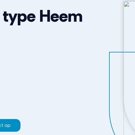
 type Heem
ct op