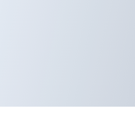
ruimte en gemeenschappelijk groen.
end makelaars!
rgvuldigheid samengesteld. Onzerzijds wordt echter geen
onvolledigheid, onjuistheid of anderszins, dan wel de gevolgen
 zijn indicatief.