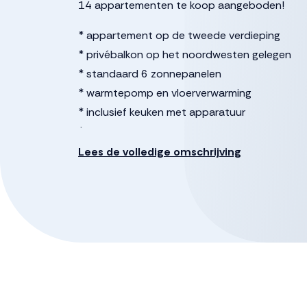
14 appartementen te koop aangeboden!
* appartement op de tweede verdieping
* privébalkon op het noordwesten gelegen
* standaard 6 zonnepanelen
* warmtepomp en vloerverwarming
* inclusief keuken met apparatuur
* inclusief badkamer
* 2 slaapkamers
Lees de volledige omschrijving
* berging op de begane grond
Het complex is voorzien van een ontmoetings
Voor vragen, neem contact op met de verkop
Deze informatie is door ons met de nodige zo
enkele aansprakelijkheid aanvaard voor enige 
daarvan. Alle opgegeven maten en oppervlakten