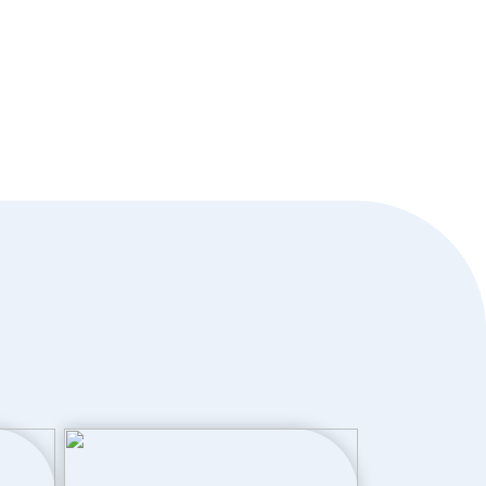
Dakisolatie, hr glas, muurisolatie,
vloerisolatie, volledig geisoleerd