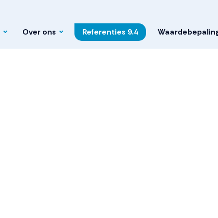
Over ons
Referenties
9.4
Waardebepalin