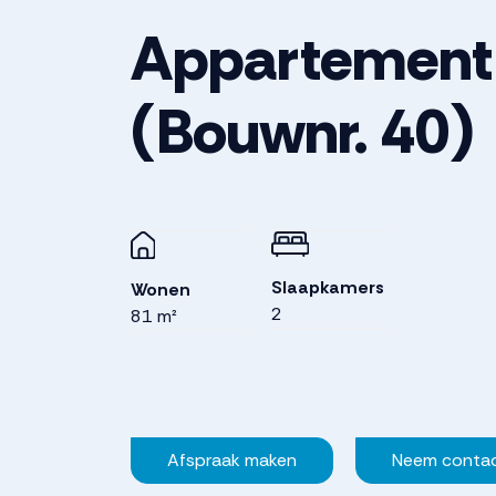
Appartement
(Bouwnr. 40)
Slaapkamers
Wonen
2
81 m²
Afspraak maken
Neem conta