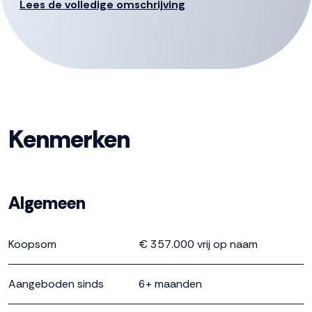
Lees de volledige omschrijving
kun je genieten van de gezamenlijke faciliteiten met
medebewoners zoals de collectieve moestuin, de
gezamenlijke ontmoetingsruimte en de groene
omgeving. Hier vind je een goede balans tussen privacy
en naar elkaar omzien. Geen zorgen, alle praktische
zaken zijn geregeld in een Vereniging van Eigenaren.
Prijzen vanaf € 354.000,- v.o.n. * Privéterras of balkon *
Kenmerken
standaard 6 zonnepanelen * warmtepomp (eigendom)
en vloerverwarming * inclusief keuken met apparatuur *
inclusief badkamer * 2 slaapkamers * berging op de
Algemeen
begane grond Inschrijven kan via de website
www.zuiderweide.nl. De inschrijftermijn sluit op dinsdag
Koopsom
€ 357.000 vrij op naam
11 juli a.s. om 23.59 uur. Toewijzing zal plaatsvinden op
woensdag 12 juli a.s. Voor vragen, neem contact op
Aangeboden sinds
6+ maanden
met de verkopend makelaars! Deze informatie is door
ons met de nodige zorgvuldigheid samengesteld.