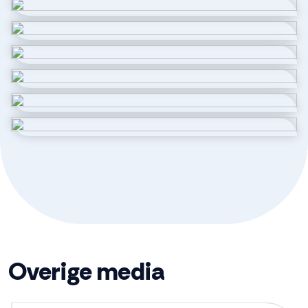
Aantal kamers
3 kamers (2 slaapkamers)
Aantal badkamers
1 badkamer
Badkamervoorzieningen
Douche, toilet, wastafel
Aantal woonlagen
1
Energie
Isolatie
Dakisolatie, hr glas, muurisolatie,
vloerisolatie, volledig geisoleerd
Overige media
Parkeergelegenheid