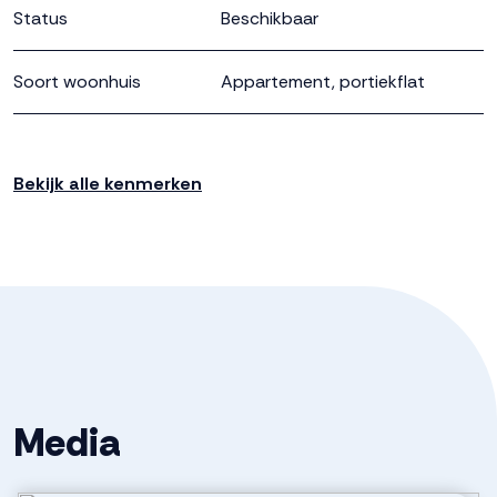
Status
Onzerzijds wordt echter geen enkele aansprakelijkheid
Beschikbaar
aanvaard voor enige onvolledigheid, onjuistheid of
anderszins, dan wel de gevolgen daarvan. Alle
Soort woonhuis
Appartement, portiekflat
opgegeven maten en oppervlakten zijn indicatief.
Soort bouw
Nieuwbouw
Bekijk alle kenmerken
Ligging
In woonwijk, vrij uitzicht
Oppervlakten en inhoud
Wonen
81 m²
Inhoud
243 m³
Media
Indeling