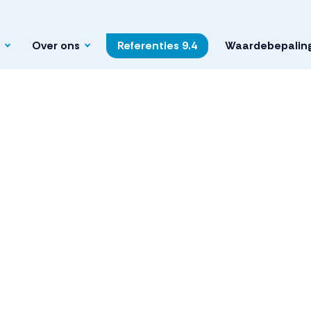
Over ons
Referenties
9.4
Waardebepalin