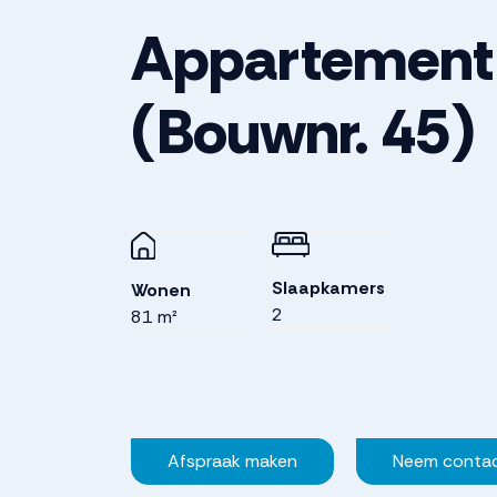
Appartement
(Bouwnr. 45)
Slaapkamers
Wonen
2
81 m²
Afspraak maken
Neem conta