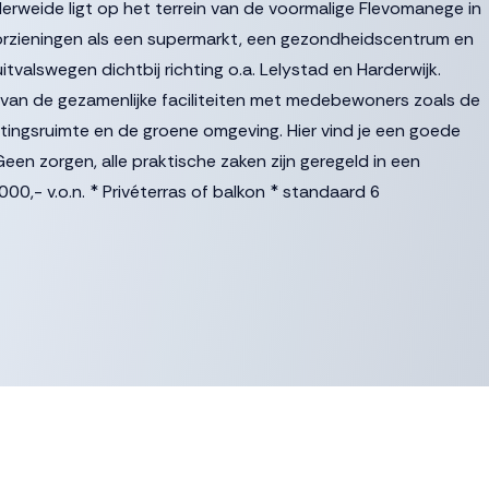
weide ligt op het terrein van de voormalige Flevomanege in
voorzieningen als een supermarkt, een gezondheidscentrum en
uitvalswegen dichtbij richting o.a. Lelystad en Harderwijk.
en van de gezamenlijke faciliteiten met medebewoners zoals de
tingsruimte en de groene omgeving. Hier vind je een goede
een zorgen, alle praktische zaken zijn geregeld in een
000,- v.o.n. * Privéterras of balkon * standaard 6
erverwarming * inclusief keuken met apparatuur * inclusief
ane grond Inschrijven kan via de website
 dinsdag 11 juli a.s. om 23.59 uur. Toewijzing zal plaatsvinden
ontact op met de verkopend makelaars! Deze informatie is
gesteld. Onzerzijds wordt echter geen enkele
digheid, onjuistheid of anderszins, dan wel de gevolgen
 zijn indicatief.