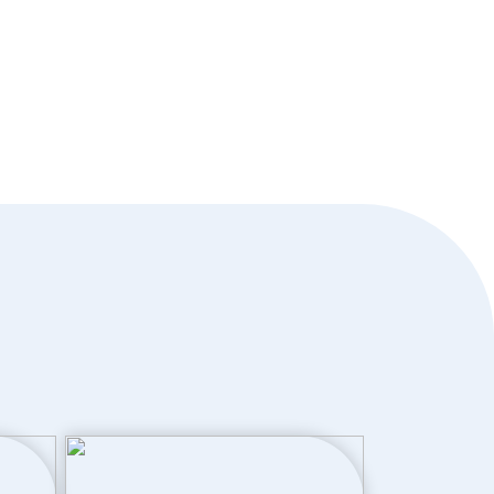
Dakisolatie, hr glas, muurisolatie,
vloerisolatie, volledig geisoleerd