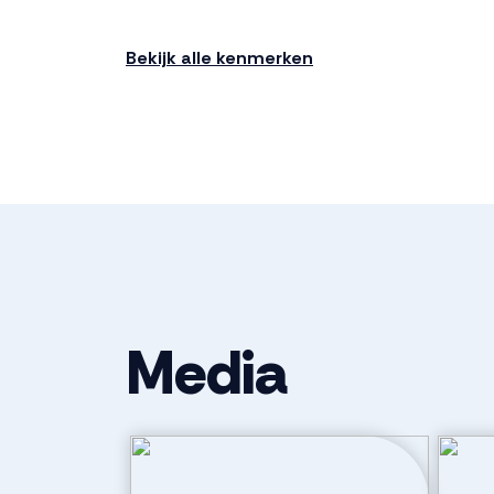
Ligging
In woonwijk, v
Bekijk alle kenmerken
Indeling
Aantal kamers
3 kamers (2 
Aantal badkamers
1 badkamer
Badkamervoorzieningen
Douche, toile
Media
Aantal woonlagen
1
Parkeergelegenheid
Soort parkeergelegenheid
Openbaar pa