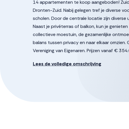
14 appartementen te koop aangeboden! Zuider
Dronten-Zuid. Nabij gelegen tref je diverse 
scholen. Door de centrale locatie zijn diverse 
Naast je privéterras of balkon, kun je geniet
collectieve moestuin, de gezamenlijke ontmoe
balans tussen privacy en naar elkaar omzien. G
Vereniging van Eigenaren. Prijzen vanaf € 354.
zonnepanelen * warmtepomp (eigendom) en vlo
Lees de volledige omschrijving
badkamer * 2 slaapkamers * berging op de beg
www.zuiderweide.nl. De inschrijftermijn sluit op
op woensdag 12 juli a.s. Voor vragen, neem c
door ons met de nodige zorgvuldigheid samen
aansprakelijkheid aanvaard voor enige onvolle
daarvan. Alle opgegeven maten en oppervlakten