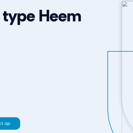
 type Heem
ct op