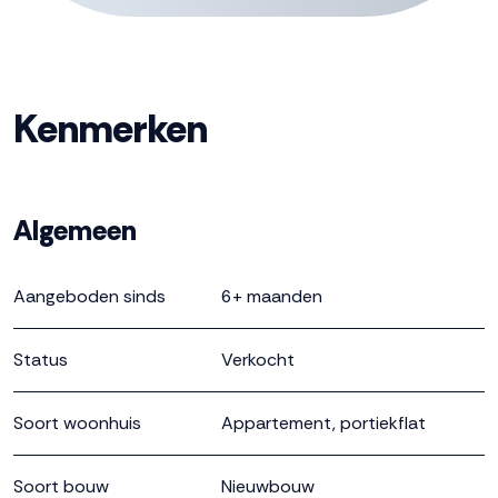
* voor dit appartement zijn al enkele inbouwopties
gekozen zoals een wandcontactdoos op het balkon en
zonwering aansluitingen in de woonkamer ter plaatse
van het balkon en slaapkamers
Kenmerken
Het complex is voorzien van een ontmoetingsruimte en
gemeenschappelijk groen.
Algemeen
Voor vragen, neem contact op met de verkopend
makelaars!
Aangeboden sinds
6+ maanden
Deze informatie is door ons met de nodige
zorgvuldigheid samengesteld. Onzerzijds wordt echter
Status
Verkocht
geen enkele aansprakelijkheid aanvaard voor enige
onvolledigheid, onjuistheid of anderszins, dan wel de
Soort woonhuis
Appartement, portiekflat
gevolgen daarvan. Alle opgegeven maten en
oppervlakten zijn indicatief.
Soort bouw
Nieuwbouw