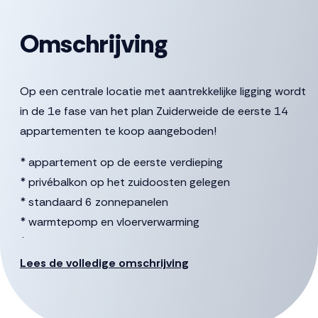
Omschrijving
Op een centrale locatie met aantrekkelijke ligging wordt
in de 1e fase van het plan Zuiderweide de eerste 14
appartementen te koop aangeboden!
* appartement op de eerste verdieping
* privébalkon op het zuidoosten gelegen
* standaard 6 zonnepanelen
* warmtepomp en vloerverwarming
* inclusief keuken met apparatuur
* inclusief badkamer
Lees de volledige omschrijving
* 2 slaapkamers
* berging op de begane grond