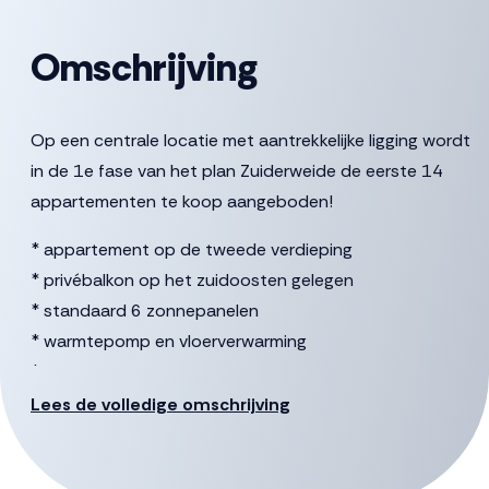
Omschrijving
Op een centrale locatie met aantrekkelijke ligging wordt
in de 1e fase van het plan Zuiderweide de eerste 14
appartementen te koop aangeboden!
* appartement op de tweede verdieping
* privébalkon op het zuidoosten gelegen
* standaard 6 zonnepanelen
* warmtepomp en vloerverwarming
* inclusief keuken met apparatuur
* inclusief badkamer
Lees de volledige omschrijving
* 2 slaapkamers
* berging op de begane grond