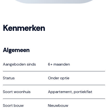
* voor dit appartement zijn al enkele inbouwopties
gekozen zoals een wandcontactdoos op het balkon en
zonwering aansluitingen in de woonkamer ter plaatse
van het balkon en slaapkamers
Kenmerken
Het complex is voorzien van een ontmoetingsruimte en
gemeenschappelijk groen.
Algemeen
Voor vragen, neem contact op met de verkopend
makelaars!
Aangeboden sinds
6+ maanden
Deze informatie is door ons met de nodige
zorgvuldigheid samengesteld. Onzerzijds wordt echter
Status
Onder optie
geen enkele aansprakelijkheid aanvaard voor enige
onvolledigheid, onjuistheid of anderszins, dan wel de
Soort woonhuis
Appartement, portiekflat
gevolgen daarvan. Alle opgegeven maten en
oppervlakten zijn indicatief.
Soort bouw
Nieuwbouw