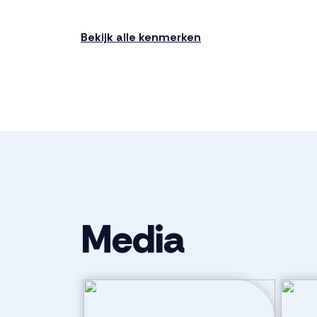
Ligging
In woonwijk, v
Bekijk alle kenmerken
Indeling
Aantal kamers
3 kamers (2 
Aantal badkamers
1 badkamer
Badkamervoorzieningen
Douche, toile
Media
Aantal woonlagen
1
Parkeergelegenheid
Soort parkeergelegenheid
Openbaar pa