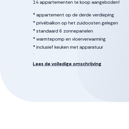
14 appartementen te koop aangeboden!
* appartement op de derde verdieping
* privébalkon op het zuidoosten gelegen
* standaard 6 zonnepanelen
* warmtepomp en vloerverwarming
* inclusief keuken met apparatuur
* inclusief badkamer
* 2 slaapkamers
Lees de volledige omschrijving
* berging op de begane grond
Het complex is voorzien van een ontmoetings
Voor vragen, neem contact op met de verkop
Deze informatie is door ons met de nodige zo
enkele aansprakelijkheid aanvaard voor enige 
daarvan. Alle opgegeven maten en oppervlakten