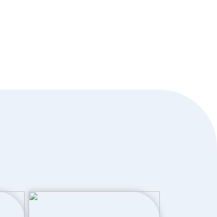
Dakisolatie, hr glas, muurisolatie,
vloerisolatie, volledig geisoleerd