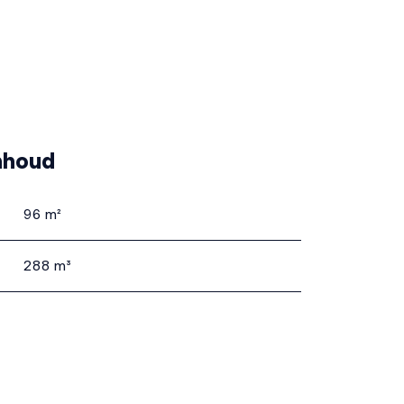
nhoud
96 m²
288 m³