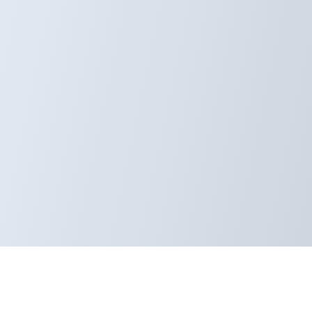
ruimte en gemeenschappelijk groen.
end makelaars!
rgvuldigheid samengesteld. Onzerzijds wordt echter geen
onvolledigheid, onjuistheid of anderszins, dan wel de gevolgen
 zijn indicatief.