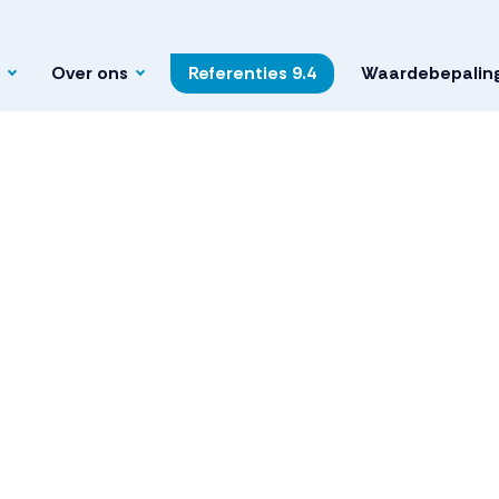
Over ons
Referenties
9.4
Waardebepalin