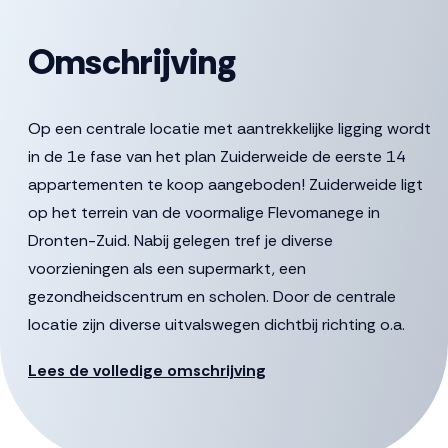
Omschrijving
Op een centrale locatie met aantrekkelijke ligging wordt
in de 1e fase van het plan Zuiderweide de eerste 14
appartementen te koop aangeboden! Zuiderweide ligt
op het terrein van de voormalige Flevomanege in
Dronten-Zuid. Nabij gelegen tref je diverse
voorzieningen als een supermarkt, een
gezondheidscentrum en scholen. Door de centrale
locatie zijn diverse uitvalswegen dichtbij richting o.a.
Lelystad en Harderwijk. Naast je privéterras of balkon,
Lees de volledige omschrijving
kun je genieten van de gezamenlijke faciliteiten met
medebewoners zoals de collectieve moestuin, de
gezamenlijke ontmoetingsruimte en de groene