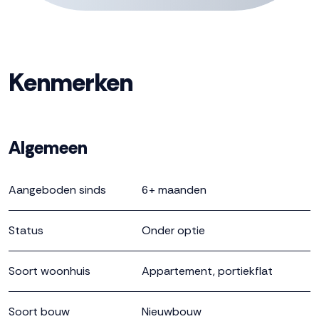
omgeving. Hier vind je een goede balans tussen privacy
en naar elkaar omzien. Geen zorgen, alle praktische
zaken zijn geregeld in een Vereniging van Eigenaren.
Prijzen vanaf € 354.000,- v.o.n. * Privéterras of balkon *
Kenmerken
standaard 6 zonnepanelen * warmtepomp (eigendom)
en vloerverwarming * inclusief keuken met apparatuur *
inclusief badkamer * 2 slaapkamers * berging op de
Algemeen
begane grond Inschrijven kan via de website
www.zuiderweide.nl. De inschrijftermijn sluit op dinsdag
Aangeboden sinds
6+ maanden
11 juli a.s. om 23.59 uur. Toewijzing zal plaatsvinden op
woensdag 12 juli a.s. Voor vragen, neem contact op
Status
Onder optie
met de verkopend makelaars! Deze informatie is door
ons met de nodige zorgvuldigheid samengesteld.
Soort woonhuis
Onzerzijds wordt echter geen enkele aansprakelijkheid
Appartement, portiekflat
aanvaard voor enige onvolledigheid, onjuistheid of
anderszins, dan wel de gevolgen daarvan. Alle
Soort bouw
Nieuwbouw