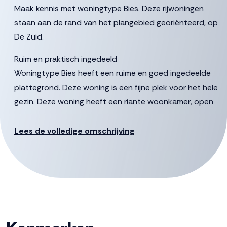
Maak kennis met woningtype Bies. Deze rijwoningen
staan aan de rand van het plangebied georiënteerd, op
De Zuid.
Ruim en praktisch ingedeeld
Woningtype Bies heeft een ruime en goed ingedeelde
plattegrond. Deze woning is een fijne plek voor het hele
gezin. Deze woning heeft een riante woonkamer, open
keuken en biedt genoeg mogelijkheden om dit helemaal
naar eigen smaak in te richten. Nog meer ruimte nodig?
Lees de volledige omschrijving
Kies dan voor een uitbouw.
Eerste en tweede verdieping
Op de eerste verdieping zijn drie ruime slaapkamers,
inclusief een grote hoofdslaapkamer. De woning wordt
opgeleverd met een ingerichte badkamer, maar is
uiteraard aan te passen naar jouw smaak en wensen.