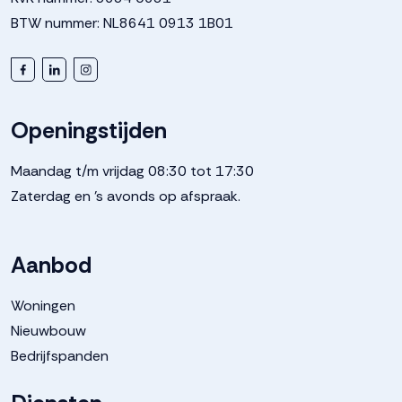
BTW nummer: NL8641 0913 1B01
Perceelnaam
Dronten
Oppervlakte
190 m²
Openingstijden
Perceel
DTN01--
Maandag t/m vrijdag 08:30 tot 17:30
Zaterdag en 's avonds op afspraak.
Buitenruimte
Aanbod
Tuin
Achtertuin, voortuin, zijtuin
Woningen
Achtertuin
75 m²
Nieuwbouw
Bedrijfspanden
Ligging tuin
Noordwest bereikbaar via
achterom