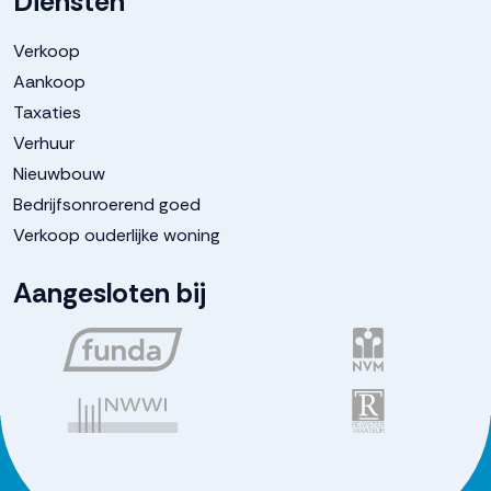
Diensten
Parkeergelegenheid
Verkoop
Aankoop
Taxaties
Soort parkeergelegenheid
Openbaar parkeren
Verhuur
Nieuwbouw
Bedrijfsonroerend goed
Verkoop ouderlijke woning
Aangesloten bij