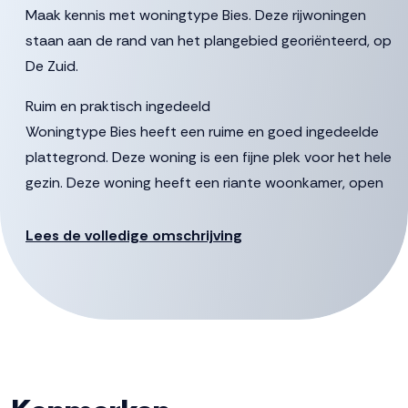
Maak kennis met woningtype Bies. Deze rijwoningen
staan aan de rand van het plangebied georiënteerd, op
De Zuid.
Ruim en praktisch ingedeeld
Woningtype Bies heeft een ruime en goed ingedeelde
plattegrond. Deze woning is een fijne plek voor het hele
gezin. Deze woning heeft een riante woonkamer, open
keuken en biedt genoeg mogelijkheden om dit helemaal
naar eigen smaak in te richten. Nog meer ruimte nodig?
Lees de volledige omschrijving
Kies dan voor een uitbouw.
Eerste en tweede verdieping
Op de eerste verdieping zijn drie ruime slaapkamers,
inclusief een grote hoofdslaapkamer. De woning wordt
opgeleverd met een ingerichte badkamer, maar is
uiteraard aan te passen naar jouw smaak en wensen.