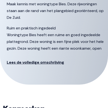
Maak kennis met woningtype Bies. Deze rijwoningen
staan aan de rand van het plangebied georiënteerd, op
De Zuid.
Ruim en praktisch ingedeeld
Woningtype Bies heeft een ruime en goed ingedeelde
plattegrond. Deze woning is een fijne plek voor het hele
gezin. Deze woning heeft een riante woonkamer, open
keuken en biedt genoeg mogelijkheden om dit helemaal
naar eigen smaak in te richten. Nog meer ruimte nodig?
Lees de volledige omschrijving
Kies dan voor een uitbouw.
Eerste en tweede verdieping
Op de eerste verdieping zijn drie ruime slaapkamers,
inclusief een grote hoofdslaapkamer. De woning wordt
opgeleverd met een ingerichte badkamer, maar is
uiteraard aan te passen naar jouw smaak en wensen.