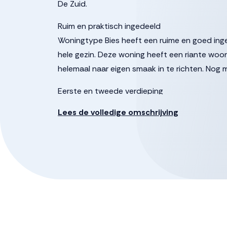
De Zuid.
Ruim en praktisch ingedeeld
Woningtype Bies heeft een ruime en goed inge
hele gezin. Deze woning heeft een riante wo
helemaal naar eigen smaak in te richten. Nog 
Eerste en tweede verdieping
Op de eerste verdieping zijn drie ruime slaap
Lees de volledige omschrijving
opgeleverd met een ingerichte badkamer, maa
De tweede verdieping biedt volop mogelijkhed
hobbykamer? Een werkplek of fitnessruimte? 
Bouwnummers 107, 113 en 117 hebben extra ru
Bouwnummer 115 heeft standaard een dakkape
kun je optioneel (extra) dakkapellen en dakra
Instapklaar