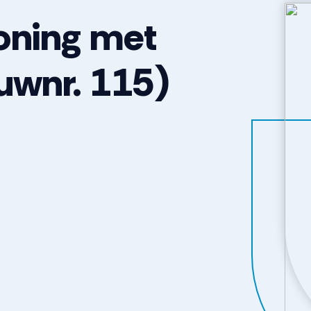
oning met
uwnr. 115)