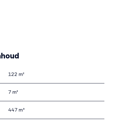
nhoud
122 m²
7 m²
447 m³