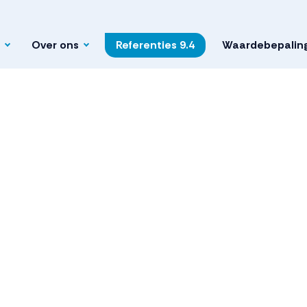
Over ons
Referenties
9.4
Waardebepalin