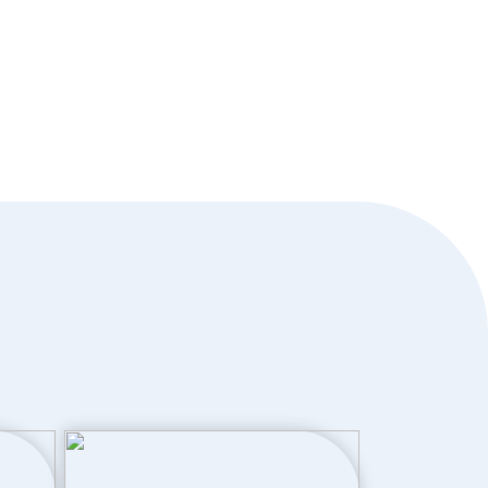
ns
Dronten
134 m²
DTN01--