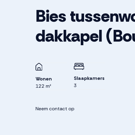
Bies tussenw
dakkapel
(Bo
Slaapkamers
Wonen
3
122 m²
Neem contact op