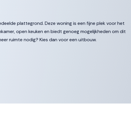
deelde plattegrond. Deze woning is een fijne plek voor het
onkamer, open keuken en biedt genoeg mogelijkheden om dit
meer ruimte nodig? Kies dan voor een uitbouw.
kamers, inclusief een grote hoofdslaapkamer. De woning wordt
r is uiteraard aan te passen naar jouw smaak en wensen.
en. Een vierde en vijfde slaapkamer? Logeer- of
Het behoort allemaal tot de mogelijkheden!
imte en licht op zolder door de opgetrokken gevel.
l aan de voorzijde. Voor alle bouwnummers van type Bies
men kiezen.