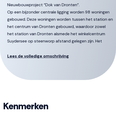
Nieuwbouwproject “Dok van Dronten”.
Op een bijzonder centrale ligging worden 98 woningen
gebouwd. Deze woningen worden tussen het station en
het centrum van Dronten gebouwd, waardoor zowel
het station van Dronten alsmede het winkelcentrum
Suydersee op steenworp afstand gelegen zijn. Het
project bestaat uit 2 gebouwen te weten het
Pleingebouw en het Carré.
Lees de volledige omschrijving
Locatie
De ambitie is om het gebied om te toveren tot een
kwalitatief hoogwaardige en levendige woonbuurt voor
diverse doelgroepen. Onderdeel is een prachtig,
parkachtig plein dat grenst aan het water. Het plein
Kenmerken
vormt een belangrijke schakel aan de brede loper langs
De Noord en zoekt tegelijkertijd aansluiting met de