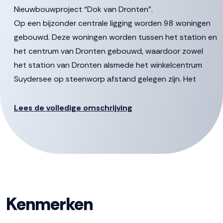
Nieuwbouwproject “Dok van Dronten”.
Op een bijzonder centrale ligging worden 98 woningen
gebouwd. Deze woningen worden tussen het station en
het centrum van Dronten gebouwd, waardoor zowel
het station van Dronten alsmede het winkelcentrum
Suydersee op steenworp afstand gelegen zijn. Het
project bestaat uit 2 gebouwen te weten het
Pleingebouw en het Carré.
Lees de volledige omschrijving
Locatie
De ambitie is om het gebied om te toveren tot een
kwalitatief hoogwaardige en levendige woonbuurt voor
diverse doelgroepen. Onderdeel is een prachtig,
parkachtig plein dat grenst aan het water. Het plein
Kenmerken
vormt een belangrijke schakel aan de brede loper langs
De Noord en zoekt tegelijkertijd aansluiting met de