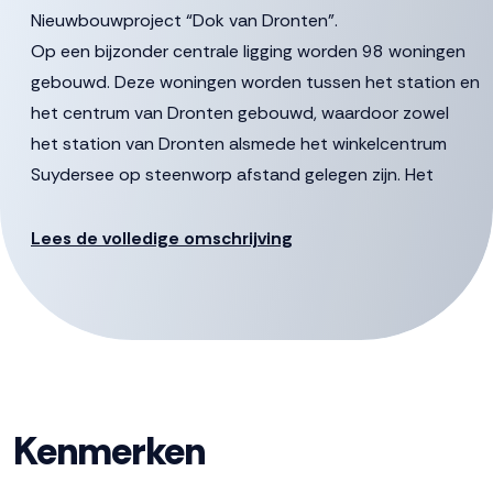
Nieuwbouwproject “Dok van Dronten”.
Op een bijzonder centrale ligging worden 98 woningen
gebouwd. Deze woningen worden tussen het station en
het centrum van Dronten gebouwd, waardoor zowel
het station van Dronten alsmede het winkelcentrum
Suydersee op steenworp afstand gelegen zijn. Het
project bestaat uit 2 gebouwen te weten het
Pleingebouw en het Carré.
Lees de volledige omschrijving
Locatie
De ambitie is om het gebied om te toveren tot een
kwalitatief hoogwaardige en levendige woonbuurt voor
diverse doelgroepen. Onderdeel is een prachtig,
parkachtig plein dat grenst aan het water. Het plein
Kenmerken
vormt een belangrijke schakel aan de brede loper langs
De Noord en zoekt tegelijkertijd aansluiting met de