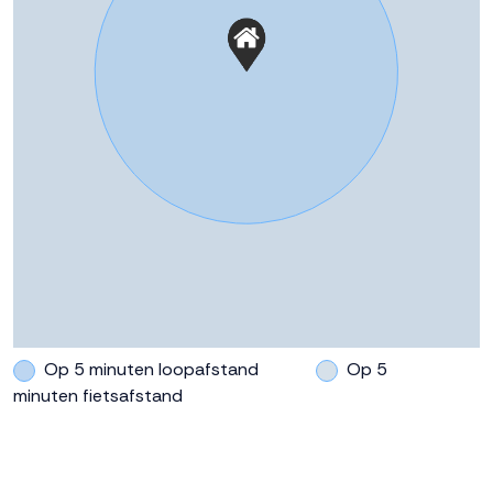
Ligging tuin
Zuid bereikbaar via achterom
https://www.dokvandronten.nl/
Parkeergelegenheid
Soort parkeergelegenheid
Op eigen terrein
Op 5 minuten loopafstand
Op 5
minuten fietsafstand