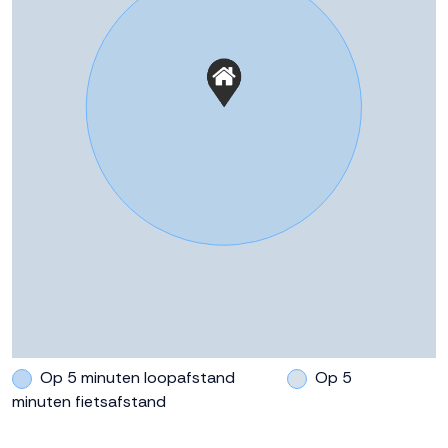
Achtertuin
36 m²
vaarwater? Neem contact op met de verkopend
makelaars!
Ligging tuin
Zuid bereikbaar via achterom
https://www.dokvandronten.nl/
Parkeergelegenheid
Soort parkeergelegenheid
Op eigen terrein
Op 5 minuten loopafstand
Op 5
minuten fietsafstand