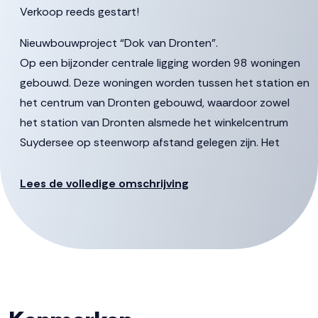
Verkoop reeds gestart!
Nieuwbouwproject “Dok van Dronten”.
Op een bijzonder centrale ligging worden 98 woningen
gebouwd. Deze woningen worden tussen het station en
het centrum van Dronten gebouwd, waardoor zowel
het station van Dronten alsmede het winkelcentrum
Suydersee op steenworp afstand gelegen zijn. Het
project bestaat uit 2 gebouwen te weten het
Pleingebouw en het Carré.
Lees de volledige omschrijving
Locatie
De ambitie is om het gebied om te toveren tot een
kwalitatief hoogwaardige en levendige woonbuurt voor
diverse doelgroepen. Onderdeel is een prachtig,
parkachtig plein dat grenst aan het water. Het plein
vormt een belangrijke schakel aan de brede loper langs