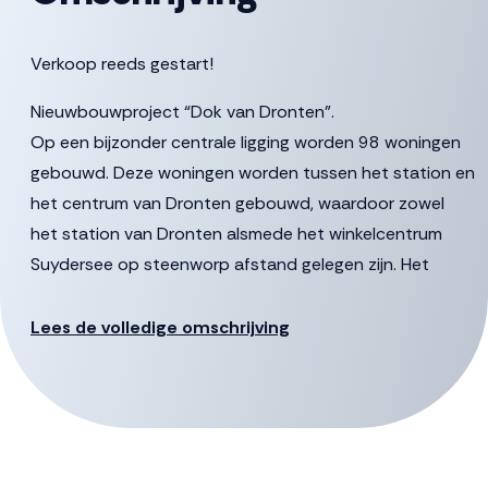
Verkoop reeds gestart!
Nieuwbouwproject “Dok van Dronten”.
Op een bijzonder centrale ligging worden 98 woningen
gebouwd. Deze woningen worden tussen het station en
het centrum van Dronten gebouwd, waardoor zowel
het station van Dronten alsmede het winkelcentrum
Suydersee op steenworp afstand gelegen zijn. Het
project bestaat uit 2 gebouwen te weten het
Pleingebouw en het Carré.
Lees de volledige omschrijving
Locatie
De ambitie is om het gebied om te toveren tot een
kwalitatief hoogwaardige en levendige woonbuurt voor
diverse doelgroepen. Onderdeel is een prachtig,