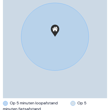
Dronten op een bruisende locatie met uitzicht op het
Achtertuin
34 m²
vaarwater? Neem contact op met de verkopend
makelaars!
Ligging tuin
Oost bereikbaar via achterom
https://www.dokvandronten.nl/
Parkeergelegenheid
Soort parkeergelegenheid
Op eigen terrein
Op 5 minuten loopafstand
Op 5
minuten fietsafstand