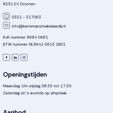
8251 EV Dronten
Tuin
Tuin rondom
0321 - 317063
info@kerremansmakelaardij.nl
Parkeergelegenheid
KvK nummer: 8684 0681
BTW nummer: NL8641 0913 1B01
Soort parkeergelegenheid
Op eigen terrein
Openingstijden
Maandag t/m vrijdag 08:30 tot 17:30
Zaterdag en 's avonds op afspraak.
Aanbod