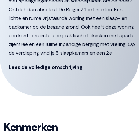
met speelgelegenheden en wandelpaden om de hoek?
Ontdek dan absoluut De Reiger 31 in Dronten. Een
lichte en ruime vrijstaande woning met een slaap- en
badkamer op de begane grond. Ook heeft deze woning
een kantoorruimte, een praktische bijkeuken met aparte
zijentree en een ruime inpandige berging met vliering. Op
de verdieping vind je 3 slaapkamers en een 2e
badkamer. De sfeervol aangelegde achtertuin grenst
Lees de volledige omschrijving
aan openbaar groen, dus veel privacy. Het centrum van
Dronten, scholen en sportfaciliteiten liggen op korte
fietsafstand.
De gestelde vraagprijs betreft een “bieden vanaf prijs”,
biedingen vanaf € 525.000,- k.k. zullen door verkoper in
behandeling genomen worden.
Kenmerken
Indeling: