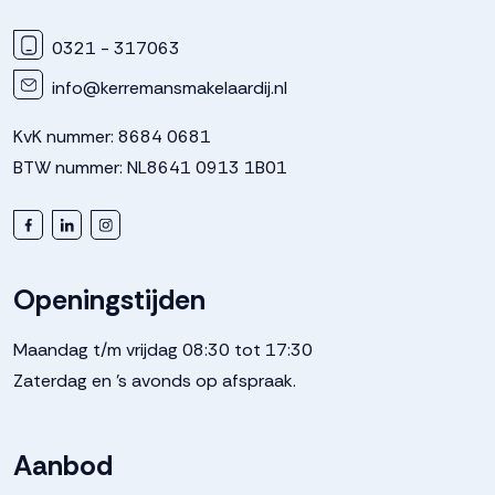
Parkeergelegenheid
0321 - 317063
info@kerremansmakelaardij.nl
Soort parkeergelegenheid
Op eigen terrein
KvK nummer: 8684 0681
BTW nummer: NL8641 0913 1B01
Openingstijden
Maandag t/m vrijdag 08:30 tot 17:30
Zaterdag en 's avonds op afspraak.
Aanbod