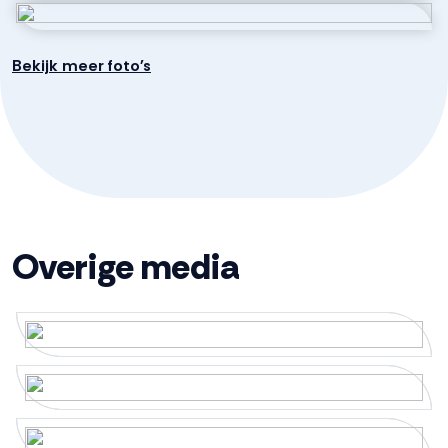
beschikt over een douchecabine, 2e toilet en dubbele
wastafelmeubel.
Inhoud
566 m³
Bekijk meer foto's
2e verdieping:
Via een open vaste trap bereik je de zolderverdieping
Indeling
met veel bergruimte en leent zich uitstekend voor een
vierde slaapkamer, hobbyruimte of thuiswerkplek.
Aantal kamers
5 kamers (3 slaapkamers)
Tuin & buitenruimte:
Aantal badkamers
1 badkamer
Vanuit de aangebouwde serre stap je zo de op het
Overige media
zuidwesten gelegen tuin in. Je kunt hier dus lang van het
Badkamervoorzieningen
Douche, dubbele wastafel, toilet
zonnetje genieten! De tuin is onderhoudsarm aangelegd
met een vrije ligging aan de achterzijde en uitzicht op
Aantal woonlagen
3
openbaar groen. Op het eigen terrein zijn twee
parkeerplekken mogelijk.
Voorzieningen
Glasvezel kabel, mechanische
Bijzonderheden
ventilatie, rookkanaal, schuifpui