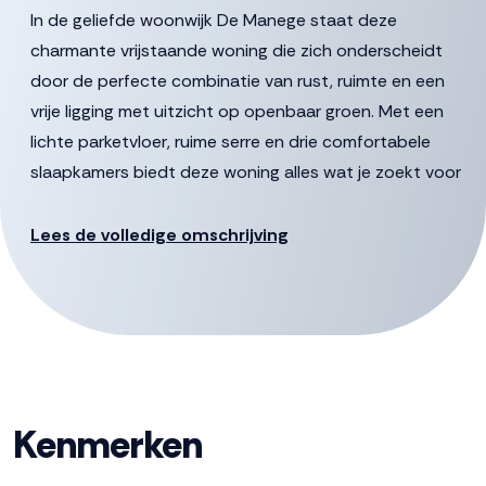
In de geliefde woonwijk De Manege staat deze
charmante vrijstaande woning die zich onderscheidt
door de perfecte combinatie van rust, ruimte en een
vrije ligging met uitzicht op openbaar groen. Met een
lichte parketvloer, ruime serre en drie comfortabele
slaapkamers biedt deze woning alles wat je zoekt voor
een fijn thuis. Hier woon je heerlijk vrij, met scholen,
winkels, sportvoorzieningen en het centrum van
Lees de volledige omschrijving
Dronten op korte afstand.
Ben je op zoek naar vrijstaand wonen op een fijne plek
waar rust en comfort samenkomen? Maak dan snel een
afspraak voor een bezichtiging en ervaar zelf de fijne
rustige sfeer van deze woning.
Kenmerken
De gestelde vraagprijs betreft een “bieden vanaf prijs”,
biedingen vanaf € 515.000,- k.k. zullen door verkoper in