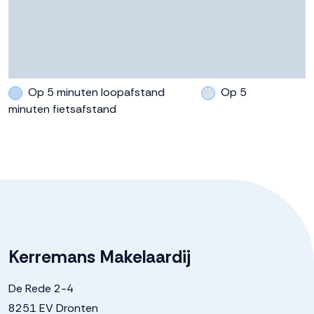
Buitenruimte
Tuin
Achtertuin, voortuin, zijtuin
Op 5 minuten loopafstand
Op 5
minuten fietsafstand
Achtertuin
130 m²
Ligging tuin
Zuidwest
Garage
Kerremans Makelaardij
Capaciteit
1 auto
De Rede 2-4
Voorzieningen
Elektra
8251 EV Dronten