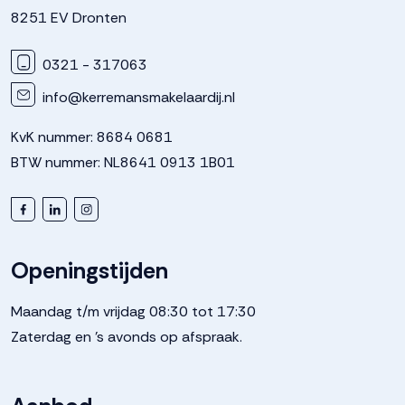
Perceelnaam
Dronten A 8661
8251 EV Dronten
0321 - 317063
Oppervlakte
16 m²
info@kerremansmakelaardij.nl
Eigendomssituatie
Volle eigendom
KvK nummer: 8684 0681
BTW nummer: NL8641 0913 1B01
Perceel
244-A-8661
Buitenruimte
Openingstijden
Tuin
Achtertuin, voortuin
Maandag t/m vrijdag 08:30 tot 17:30
Zaterdag en 's avonds op afspraak.
Parkeergelegenheid
Soort parkeergelegenheid
Op eigen terrein, openbaar