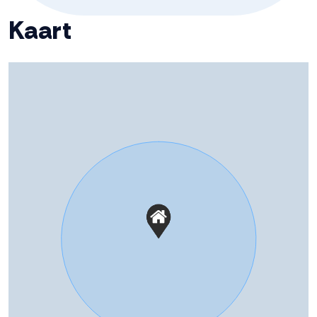
Aantal badkamers
1 badkamer
Kaart
Badkamervoorzieningen
Douche, toilet, wastafelmeubel
Aantal woonlagen
3
Voorzieningen
Mechanische ventilatie
Energie
Energielabel
D
Isolatie
Gedeeltelijk dubbel glas
Verwarming
Cv ketel