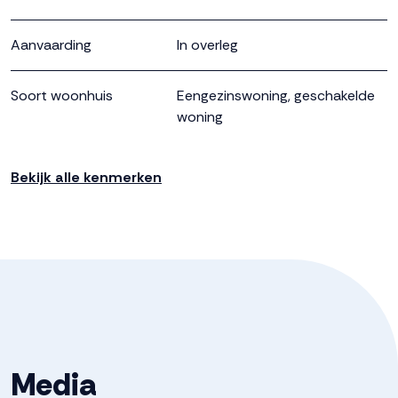
Aanvaarding
In overleg
Soort woonhuis
Eengezinswoning, geschakelde
woning
Soort bouw
Bestaande bouw
Bekijk alle kenmerken
Bouwjaar
1975
Soort dak
Pannen
Ligging
Aan rustige weg, in woonwijk
Media
Oppervlakten en inhoud