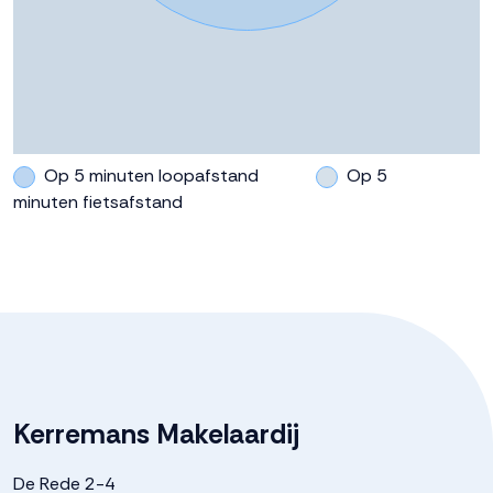
Warm water
Cv ketel
Cv-ketel
HR (gas gestookt combiketel uit
2016, )
Op 5 minuten loopafstand
Op 5
Kadastrale gegevens
minuten fietsafstand
Perceelnaam
Dronten A 1376
Oppervlakte
195 m²
Eigendomssituatie
Volle eigendom
Kerremans Makelaardij
Perceel
244-A-1376
De Rede 2-4