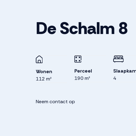
De Schalm
8
Perceel
Slaapkam
Wonen
190 m²
4
112 m²
Neem contact op