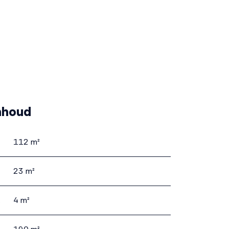
nhoud
112 m²
23 m²
mte
4 m²