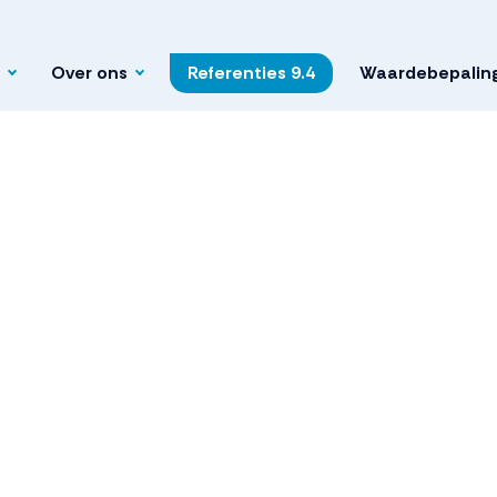
Over ons
Referenties
9.4
Waardebepalin