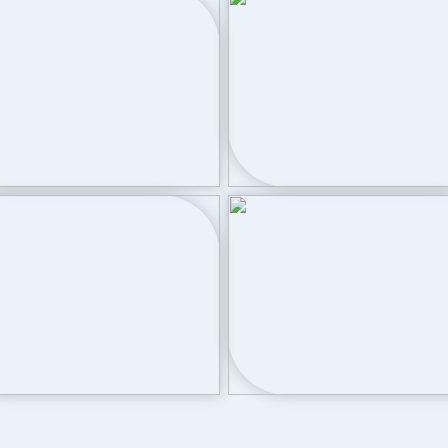
le wastafel, toilet
Verwarming
Warm water
Cv-ketel
Buitenruimte
383
Tuin
Achtertuin
om
Ligging tuin