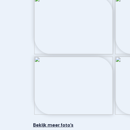
Badkamervoorzieningen
Douche, dubbe
Aantal woonlagen
3
Kadastrale gegevens
Perceelnaam
Dronten A 1
Oppervlakte
190 m²
Eigendomssituatie
Volle eigend
Bekijk meer foto's