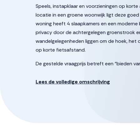
Speels, instapklaar en voorzieningen op korte
locatie in een groene woonwijk ligt deze go
woning heeft 4 slaapkamers en een moderne b
privacy door de achtergelegen groenstrook en 
wandelgelegenheden liggen om de hoek, het c
op korte fietsafstand.
De gestelde vraagprijs betreft een “bieden van
verkoper in behandeling genomen worden.
Lees de volledige omschrijving
Indeling:
Begane grond:
Overdekte entree, hal met garderobehoek, toi
– eetkamer. Zodra je de woning binnen loopt va
voorzijde van de woning bevindt zich de zeer
eethoek neer te zetten zodat je gezellig kan 
lichte inbouwkeuken in U-opstelling. Deze is