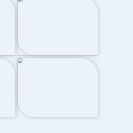
Cv ketel
Cv ketel
Nefit ( gestookt combiketel uit 2008,
eigendom)
Achtertuin, voortuin
90 m²
Zuid