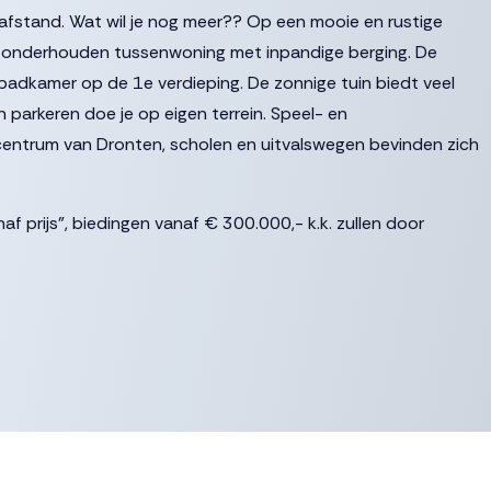
 afstand. Wat wil je nog meer?? Op een mooie en rustige
ed onderhouden tussenwoning met inpandige berging. De
adkamer op de 1e verdieping. De zonnige tuin biedt veel
parkeren doe je op eigen terrein. Speel- en
entrum van Dronten, scholen en uitvalswegen bevinden zich
af prijs”, biedingen vanaf € 300.000,- k.k. zullen door
let, toegang naar de berging en de doorgang naar de keuken
lt het direct op, wat een heerlijk lichte woning! Aan de
 ruime eetkamer. Hier is meer dan voldoende plek om een grote
natafelen met familie en vrienden. Aansluitend de moderne,
 voorzien van een koelkast, combimagnetron, spoelbak met