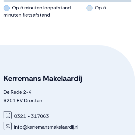
achterom
Op 5 minuten loopafstand
Op 5
minuten fietsafstand
Parkeergelegenheid
Soort parkeergelegenheid
Openbaar parkeren
Kerremans Makelaardij
De Rede 2-4
8251 EV Dronten
0321 - 317063
info@kerremansmakelaardij.nl