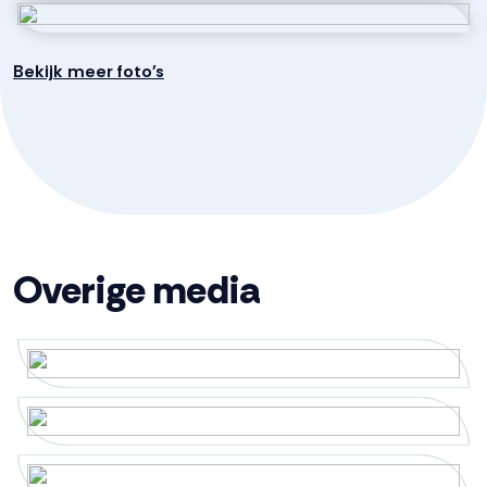
moderne, luxe uitstraling. Hier geniet je van
Indeling
comfortabele vloerverwarming, een ruime inloopdouche
Bekijk meer foto's
met regendouche, een tweede toilet en een stijlvol
wastafelmeubel met waskom.
Aantal kamers
4 kamers (3 slaapkamers)
TUIN
Aantal badkamers
1 badkamer
De achtertuin is onderhoudsarm aangelegd en gunstig
gelegen op het zuidwesten. Daardoor kun je hier lange
Badkamervoorzieningen
Inloopdouche, toilet,
dagen genieten van de zon. Het ruime terras biedt
wastafelmeubel
volop plek voor een loungeset of gezellige eettafel,
Overige media
terwijl de overkapping een fijne plek creëert om ook op
Aantal woonlagen
2
koelere avonden buiten te zitten. Achterin de tuin staat
een houten berging, ideaal voor fietsen, gereedschap
Voorzieningen
Airconditioning, mechanische
en extra opslagruimte. Via de achterom ben je zo op de
ventilatie
achtergelegen parkeerplaatsen.
BIJZONDERHEDEN
Energie