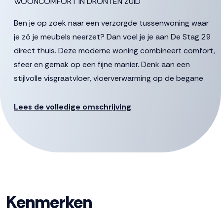
WOONCOMFORT IN DRONTEN ZUID
Ben je op zoek naar een verzorgde tussenwoning waar
je zó je meubels neerzet? Dan voel je je aan De Stag 29
direct thuis. Deze moderne woning combineert comfort,
sfeer en gemak op een fijne manier. Denk aan een
stijlvolle visgraatvloer, vloerverwarming op de begane
grond, airconditioning en een recent vernieuwde
badkamer waar je elke ochtend ontspannen de dag
Lees de volledige omschrijving
begint. Ook buiten is het genieten: de zonnige tuin op
het zuidwesten is onderhoudsarm aangelegd en
voorzien van een gezellige overkapping.
De woning ligt in de populaire wijk De Boeg, een rustige
en kindvriendelijke woonomgeving met
speelgelegenheden, groen en dagelijkse voorzieningen
Kenmerken
dichtbij. Een plek waar je comfortabel woont én snel
overal bent. Nieuwsgierig geworden? Plan dan snel een