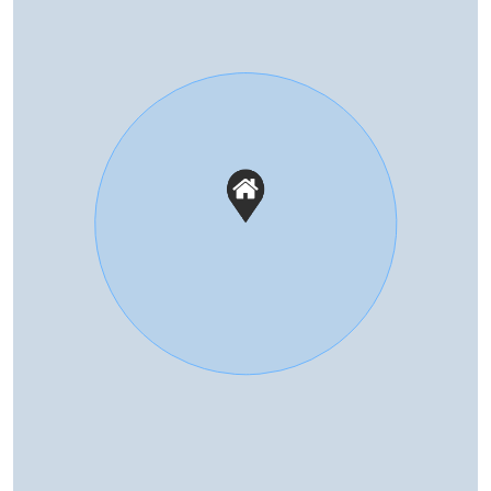
Oppervlakte
112 m²
Eigendomssituatie
Volle eigendom
Perceel
244-A-7774
Perceelnaam
Dronten A 8135
Oppervlakte
10 m²
Eigendomssituatie
Volle eigendom
Perceel
244-A-8135
Buitenruimte