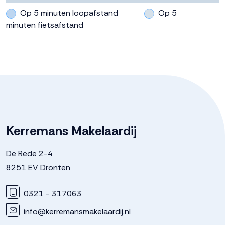
Op 5 minuten loopafstand
Op 5
Tuin
Achtertuin, voortuin
minuten fietsafstand
Achtertuin
60 m²
Ligging tuin
West bereikbaar via achterom
Parkeergelegenheid
Kerremans Makelaardij
Soort parkeergelegenheid
Openbaar parkeren
De Rede 2-4
8251 EV Dronten
0321 - 317063
info@kerremansmakelaardij.nl