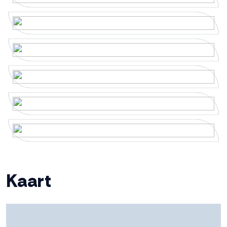
onvolledigheid, onjuistheid of anderszins, dan wel de
Energielabel
A
gevolgen daarvan. Alle opgegeven maten en
oppervlakten zijn indicatief.
Isolatie
Volledig geisoleerd
Verwarming
Cv ketel
Warm water
Cv ketel
Cv-ketel
Intergas (gas gestookt
combiketel uit 2016, eigendom)
Kadastrale gegevens
Kaart
Perceelnaam
Dronten A 7774