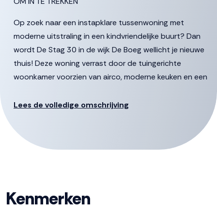
OM IN TE TREKKEN
Op zoek naar een instapklare tussenwoning met
moderne uitstraling in een kindvriendelijke buurt? Dan
wordt De Stag 30 in de wijk De Boeg wellicht je nieuwe
thuis! Deze woning verrast door de tuingerichte
woonkamer voorzien van airco, moderne keuken en een
onderhoudsarme zonnige tuin! Met drie slaapkamers
(voorzien van airco), energielabel A en 12 zonnepanelen
Lees de volledige omschrijving
combineer je hier comfort met duurzaamheid en kan je
als starter direct genieten. De ligging zorgt voor een
rustige woonomgeving, terwijl alle voorzieningen van
Dronten binnen handbereik zijn.
De gestelde vraagprijs betreft een “bieden vanaf prijs”,
Kenmerken
biedingen vanaf €312.000,- k.k. zullen door verkoper in
behandeling genomen worden.