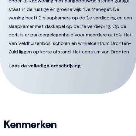
onder-1-kapwoning met aangebouwde stenen garage
staat in de rustige en groene wijk “De Manege”. De
woning heeft 2 slaapkamers op de 1e verdieping en een
slaapkamer met dakkapel op de 2e verdieping. Op de
oprit is er parkeergelegenheid voor meerdere auto’s. Het
Van Veldhuizenbos, scholen en winkelcentrum Dronten-
Zuid liggen op korte afstand. Het centrum van Dronten
ligt op korte fietsafstand.
Lees de volledige omschrijving
De gestelde vraagprijs betreft een “bieden vanaf prijs”,
biedingen vanaf €379.500,- k.k. zullen door verkoper in
behandeling genomen worden.
Indeling:
Begane grond:
Kenmerken
Via de entree heb je toegang tot de hal met garderobe,
meterkast, toilet, doorgang naar de woonkamer en