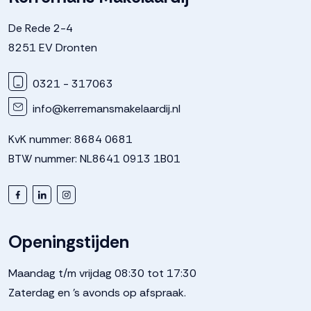
De Rede 2-4
Parkeergelegenheid
8251 EV Dronten
0321 - 317063
Soort parkeergelegenheid
Op eigen terrein, openbaar
parkeren
info@kerremansmakelaardij.nl
KvK nummer: 8684 0681
BTW nummer: NL8641 0913 1B01
Openingstijden
Maandag t/m vrijdag 08:30 tot 17:30
Zaterdag en 's avonds op afspraak.