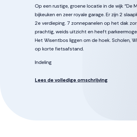
Op een rustige, groene locatie in de wijk “
bijkeuken en zeer royale garage. Er zijn 2 sl
2e verdieping. 7 zonnepanelen op het dak zor
prachtig, weids uitzicht en heeft parkeermog
Het Wisentbos liggen om de hoek. Scholen, 
op korte fietsafstand.
Indeling
Begane grond:
Via de overdekte entree toegang tot de hal m
Lees de volledige omschrijving
verdieping en doorgang naar de woonkamer. D
bevindt zich aan de voorzijde van de woning.
een prachtig, weids uitzicht.
Aan de achterzijde van de woning is er meer 
zorgen voor een mooie verbinding met de tuin
Aansluitend de open hoekkeuken welke voorzi