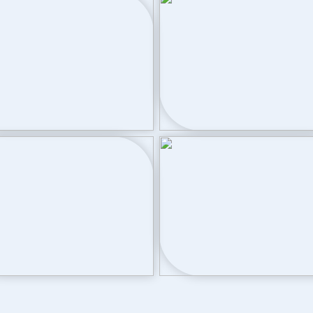
 zijn indicatief
le wastafel, ligbad, toilet
Verwarming
Warm water
ventilatie
Cv-ketel
Buitenruimte
95
Tuin
Achtertuin