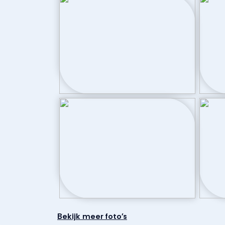
daarvan. Alle opgegeven maten en oppervlakten
Badkamervoorzieningen
Douche, dubbe
Aantal woonlagen
3
Voorzieningen
Mechanische 
Kadastrale gegevens
Perceelnaam
Dronten K 2
Oppervlakte
280 m²
Bekijk meer foto's