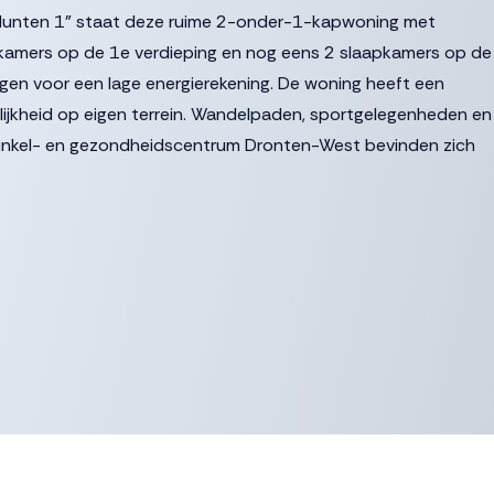
De Munten 1” staat deze ruime 2-onder-1-kapwoning met
aapkamers op de 1e verdieping en nog eens 2 slaapkamers op de
gen voor een lage energierekening. De woning heeft een
elijkheid op eigen terrein. Wandelpaden, sportgelegenheden en
Winkel- en gezondheidscentrum Dronten-West bevinden zich
et garderobe, meterkast, toilet, trapopgang naar de
e ruime woonkamer met erker en sfeervolle houtkachel
 Door de ligging van de woning heb je vanuit de woonkamer
dan voldoende plek voor een grote eethoek. De grote ramen
.
en is van de volgende inbouwapparatuur: koelkast, combi-