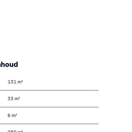
nhoud
131 m²
33 m²
mte
6 m²