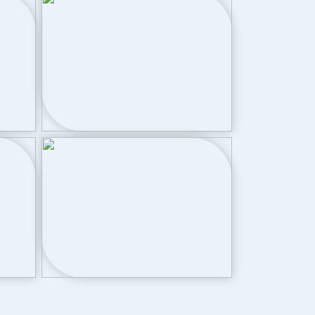
vloerisolatie, volledig geisoleerd
Cv ketel, houtkachel
Cv ketel
Remeha Calenta CW4 (gas gestookt
combiketel uit 2015, eigendom)
Achtertuin, voortuin
96 m²