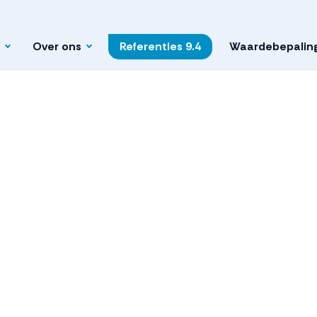
Over ons
Referenties
9.4
Waardebepalin