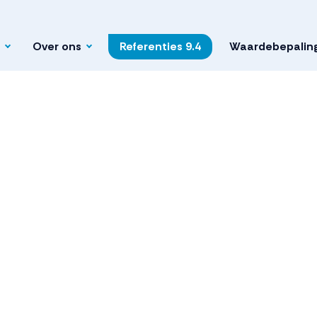
Over ons
Referenties
9.4
Waardebepalin