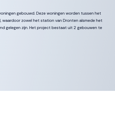
8 woningen gebouwd. Deze woningen worden tussen het
, waardoor zowel het station van Dronten alsmede het
d gelegen zijn. Het project bestaat uit 2 gebouwen te
ot een kwalitatief hoogwaardige en levendige woonbuurt voor
g, parkachtig plein dat grenst aan het water. Het plein vormt
gs De Noord en zoekt tegelijkertijd aansluiting met de groene
aarbij om de verbinding tussen het station en het bruisende
ing tussen De Noord en de rustgevende binnenhaven
tedelijke dynamiek: dat is een plek waar u wilt wonen.
ppartementen, variërend in grootte van 50 m² tot 177 m².
 worden gerealiseerd, variëren de verdiepingen in grootte. Dit