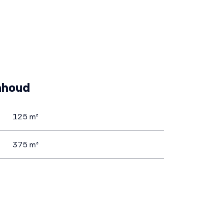
nhoud
125 m²
375 m³