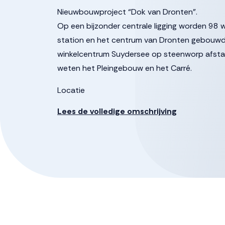
Nieuwbouwproject “Dok van Dronten”.
Op een bijzonder centrale ligging worden 9
station en het centrum van Dronten gebouwd
winkelcentrum Suydersee op steenworp afstan
weten het Pleingebouw en het Carré.
Locatie
De ambitie is om het gebied om te toveren t
Lees de volledige omschrijving
diverse doelgroepen. Onderdeel is een prachti
een belangrijke schakel aan de brede loper lan
parkachtige zone ‘Langs de Vaart’. Het gaat d
centrum van Dronten enerzijds en de verbind
anderzijds. Kortom, een gebied vol groene en s
HET PLEINGEBOUW
In Het Pleingebouw komen in totaal 39 luxe a
Doordat de verdiepingen trapsgewijs op elkaar