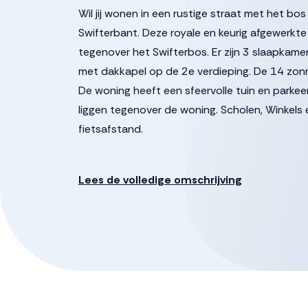
Wil jij wonen in een rustige straat met het b
Swifterbant. Deze royale en keurig afgewerk
tegenover het Swifterbos. Er zijn 3 slaapkam
met dakkapel op de 2e verdieping. De 14 zonn
De woning heeft een sfeervolle tuin en parkee
liggen tegenover de woning. Scholen, Winkel
fietsafstand.
Indeling
Begane grond:
Lees de volledige omschrijving
Via de overdekte entree toegang tot de hal m
verdieping en doorgang naar de woonkamer. D
woning. Door de grote raampartijen heb je va
gelegen Swifterbos. Onder de trap bevindt zic
Aan de achterzijde zorgt de schuifpui voor een
geen probleem, er is meer dan voldoende plek