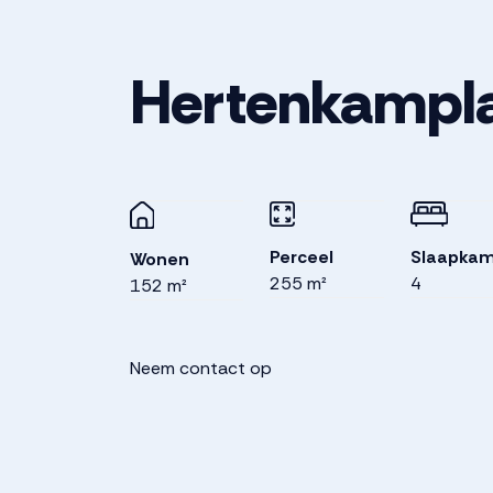
Hertenkampl
Perceel
Slaapkam
Wonen
255 m²
4
152 m²
Neem contact op