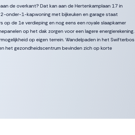
os aan de overkant? Dat kan aan de Hertenkamplaan 17 in
te 2-onder-1-kapwoning met bijkeuken en garage staat
ers op de 1e verdieping en nog eens een royale slaapkamer
epanelen op het dak zorgen voor een lagere energierekening.
rmogelijkheid op eigen terrein. Wandelpaden in het Swifterbos
s en het gezondheidscentrum bevinden zich op korte
et garderobe, meterkast, toilet, trapopgang naar de
e ruime woonkamer bevindt zich aan de voorzijde van de
nuit de woonkamer een prachtig uitzicht op het tegenover
h een praktische trapkast.
 mooie verbinding met de tuin. Uitgebreid natafelen is hier
 voor een grote eethoek.