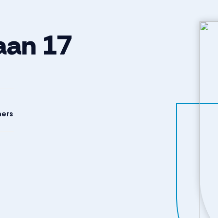
aan
17
ers