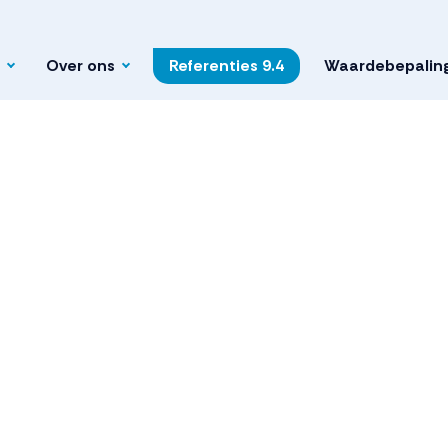
Over ons
Referenties
9.4
Waardebepalin