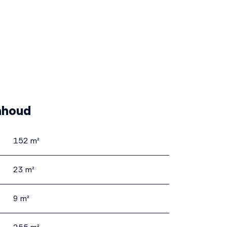
nhoud
152 m²
23 m²
mte
9 m²