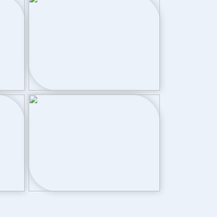
Cv ketel
Cv ketel
Nefit HR (gas gestookt combiketel uit
2016, eigendom)
Achtertuin, voortuin
72 m²
Noordoost bereikbaar via achterom