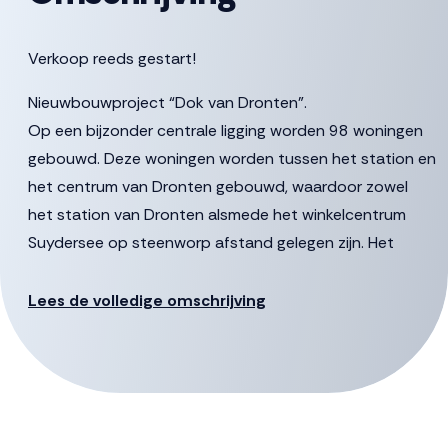
Verkoop reeds gestart!
Nieuwbouwproject “Dok van Dronten”.
Op een bijzonder centrale ligging worden 98 woningen
gebouwd. Deze woningen worden tussen het station en
het centrum van Dronten gebouwd, waardoor zowel
het station van Dronten alsmede het winkelcentrum
Suydersee op steenworp afstand gelegen zijn. Het
project bestaat uit 2 gebouwen te weten het
Pleingebouw en het Carré.
Lees de volledige omschrijving
Locatie
De ambitie is om het gebied om te toveren tot een
kwalitatief hoogwaardige en levendige woonbuurt voor
diverse doelgroepen. Onderdeel is een prachtig,