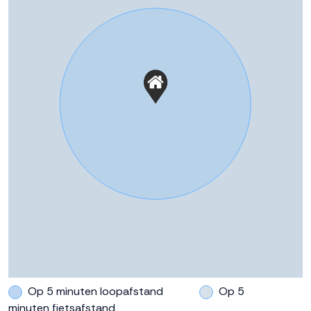
Dronten op een bruisende locatie met uitzicht op het
vaarwater? Neem contact op met de verkopend
makelaars!
https://www.dokvandronten.nl/
Op 5 minuten loopafstand
Op 5
minuten fietsafstand