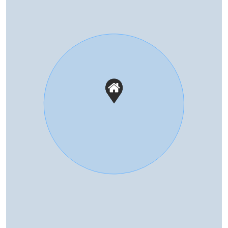
Deze informatie is door ons met de nodige
Perceelnaam
Dronten B 4018
zorgvuldigheid samengesteld. Onzerzijds wordt echter
geen enkele aansprakelijkheid aanvaard voor enige
Oppervlakte
288 m²
onvolledigheid, onjuistheid of anderszins, dan wel de
gevolgen daarvan. Alle opgegeven maten en
Eigendomssituatie
Volle eigendom
oppervlakten zijn indicatief.
Perceel
244-B-4018
Buitenruimte
Tuin
Achtertuin, voortuin, zijtuin,
zonneterras
Achtertuin
104 m²