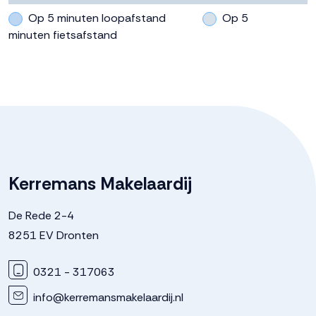
Ligging tuin
Zuid bereikbaar via achterom
Op 5 minuten loopafstand
Op 5
minuten fietsafstand
Garage
Capaciteit
1 auto
Voorzieningen
Elektra, water
Kerremans Makelaardij
Parkeergelegenheid
De Rede 2-4
8251 EV Dronten
Soort parkeergelegenheid
Op eigen terrein
0321 - 317063
info@kerremansmakelaardij.nl