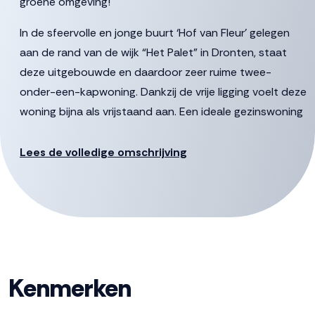
groene omgeving!
In de sfeervolle en jonge buurt ‘Hof van Fleur’ gelegen
aan de rand van de wijk “Het Palet” in Dronten, staat
deze uitgebouwde en daardoor zeer ruime twee-
onder-een-kapwoning. Dankzij de vrije ligging voelt deze
woning bijna als vrijstaand aan. Een ideale gezinswoning
omringd door groen, moestuin en fruitbomen, hier vind
je rust, ruimte en een heerlijke woonomgeving.
Lees de volledige omschrijving
Een toplocatie: speelgelegenheid direct naast de deur
en op korte afstand van winkels, scholen en het
Wisentbos. De zonnige onderhoudsarme tuin op het
zuiden beschikt over een overkapping waar je heerlijk
buiten kunt zitten. Het woongenot is hiermee compleet.
Kenmerken
De gestelde vraagprijs betreft een “bieden vanaf prijs”,
biedingen vanaf € 580.000,- k.k. zullen door verkoper in