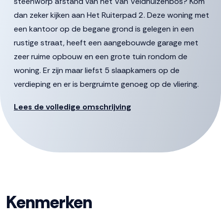
steenworp afstand van het Van Veldhuizenbos? Kom
dan zeker kijken aan Het Ruiterpad 2. Deze woning met
een kantoor op de begane grond is gelegen in een
rustige straat, heeft een aangebouwde garage met
zeer ruime opbouw en een grote tuin rondom de
woning. Er zijn maar liefst 5 slaapkamers op de
verdieping en er is bergruimte genoeg op de vliering.
Voorzieningen zoals buurtwinkelcentrum,
Lees de volledige omschrijving
gezondheidscentrum en scholen bevinden zich op korte
fietsafstand.
De gestelde vraagprijs betreft een “bieden vanaf prijs”,
biedingen vanaf €565.000,- k.k. zullen door verkoper in
behandeling genomen worden.
Kenmerken
Indeling:
Begane grond: