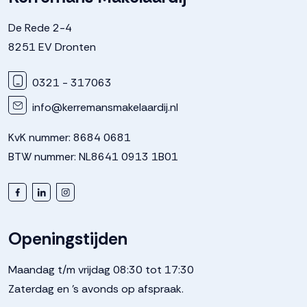
Parkeergelegenheid
De Rede 2-4
8251 EV Dronten
Soort parkeergelegenheid
Op eigen terrein
0321 - 317063
info@kerremansmakelaardij.nl
KvK nummer: 8684 0681
BTW nummer: NL8641 0913 1B01
Openingstijden
Maandag t/m vrijdag 08:30 tot 17:30
Zaterdag en 's avonds op afspraak.