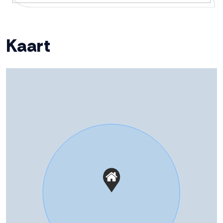
• Kantoor op begane grond, eventueel om te bouwen
tot slaapkamer.
Warm water
Cv ketel
• Ruime, tuingerichte woonkamer met schuifpui.
Kaart
• Airconditioning in woonkamer en in 1 slaapkamer.
Cv-ketel
Nefit Trendline HR (gas gestookt
• Zonnige tuin op het westen met veel privacy,
combiketel uit 2021, eigendom)
• Oprit met parkeermogelijkheid voor meerdere auto’s.
• Het Van Veldhuizenbos met wandelpaden om de hoek,
Kadastrale gegevens
• Scholen, winkel- en gezondheidscentrum op korte
fietsafstand.
Perceelnaam
Dronten A 5127
• Aanvaarding vanaf eind januari 2023.
Deze informatie is door ons met de nodige
Oppervlakte
432 m²
zorgvuldigheid samengesteld. Onzerzijds wordt echter
geen enkele aansprakelijkheid aanvaard voor enige
Eigendomssituatie
Volle eigendom
onvolledigheid, onjuistheid of anderszins, dan wel de
gevolgen daarvan. Alle opgegeven maten en
Perceel
244-A-5127