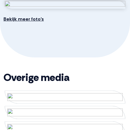
Via een open trap is de ruime overloop te bereiken.
Deze biedt toegang tot de badkamer en tot maar liefst
Inhoud
615 m³
Bekijk meer foto's
5 ruime slaapkamers waarvan 2 met dakkapel. De
grootste slaap-werkkamer met 4 Velux dakramen
Indeling
bevindt zich in de opbouw boven de garage. De
gemoderniseerde lichte badkamer is voorzien van een
Aantal kamers
7 kamers (5 slaapkamers)
dubbele wastafel, 2e toilet en een inloopdouche. Door
de grote lichtkoepel in de badkamer heb je vanuit het
Aantal woonlagen
3
ligbad uitzicht op de sterren!! Wie wil dat nou niet?!
Overige media
Een vlizotrap geeft toegang naar de ruime en lichte
Energie
bergzolder.
Energielabel
Bijzonderheden:
C
• Vrijstaande woning met 5 slaapkamers.
Verwarming
Cv ketel, houtkachel,
• Vloerverwarming begane grond.
vloerverwarming gedeeltelijk