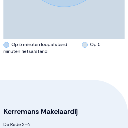
Parkeergelegenheid
Soort parkeergelegenheid
Op eigen terrein, openbaar
parkeren
Op 5 minuten loopafstand
Op 5
minuten fietsafstand
Kerremans Makelaardij
De Rede 2-4