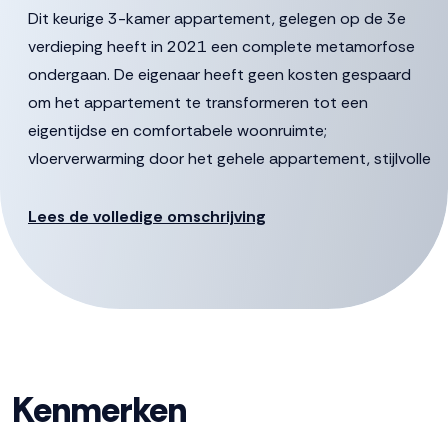
Dit keurige 3-kamer appartement, gelegen op de 3e
verdieping heeft in 2021 een complete metamorfose
ondergaan. De eigenaar heeft geen kosten gespaard
om het appartement te transformeren tot een
eigentijdse en comfortabele woonruimte;
vloerverwarming door het gehele appartement, stijlvolle
pvc vloer, nieuwe en moderne keuken, volledig
vernieuwde badkamer en toiletruimte en een
Lees de volledige omschrijving
waterontharder voor optimale waterkwaliteit.
De lichte woonkamer biedt een adembenemend
uitzicht op het omliggende groen, terwijl het zuidoost-
georiënteerde balkon zorgt voor heerlijke zonnige
momenten. Voor extra opbergruimte is er een
Kenmerken
privéberging op de begane grond beschikbaar.
Het centrum van Dronten met alle voorzieningen ligt op