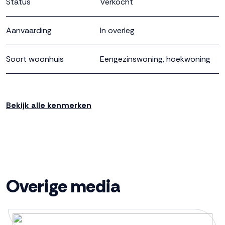
Status
Verkocht
iedereen die ruim wil wonen in een rustige, groene
omgeving.
Aanvaarding
In overleg
Soort woonhuis
Eengezinswoning, hoekwoning
Soort bouw
Nieuwbouw
Bekijk alle kenmerken
Bouwjaar
2026
Oppervlakten en inhoud
Wonen
Overige media
140 m²
Externe bergruimte
5 m²