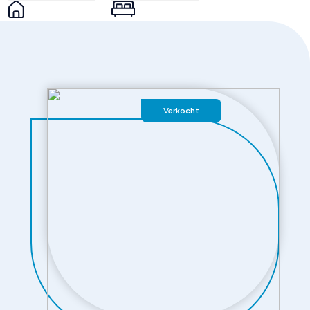
Slaapkamers
Wonen
3
140 m²
Verkocht