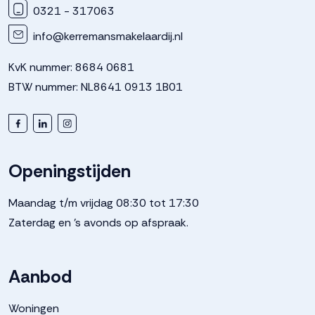
0321 - 317063
Energielabel
A+++
info@kerremansmakelaardij.nl
Kadastrale gegevens
KvK nummer: 8684 0681
BTW nummer: NL8641 0913 1B01
Perceelnaam
Dronten
Oppervlakte
178 m²
Openingstijden
Perceel
303--
Maandag t/m vrijdag 08:30 tot 17:30
Zaterdag en 's avonds op afspraak.
Aanbod
Woningen