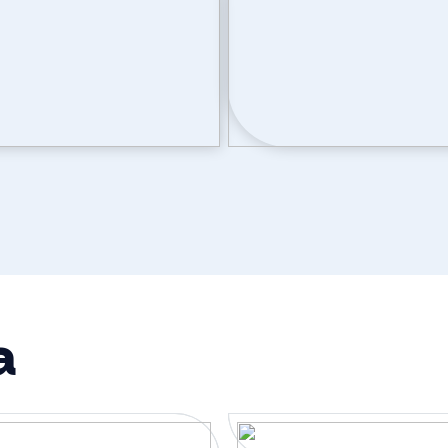
ventilatie, zonnepanelen
Buitenruimte
Tuin
Achtertuin
a
rkeren