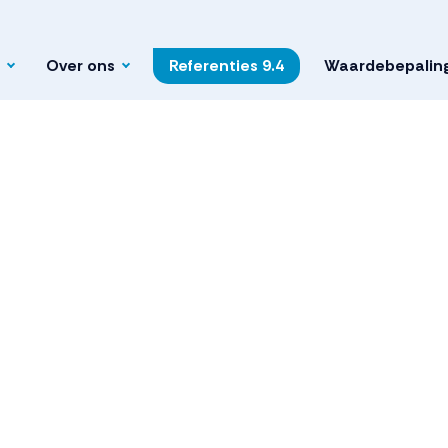
Over ons
Referenties
9.4
Waardebepalin