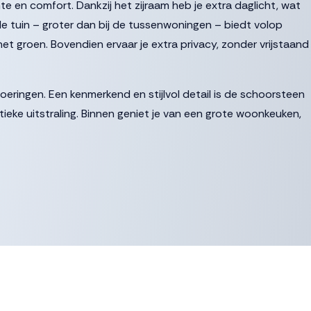
 en comfort. Dankzij het zijraam heb je extra daglicht, wat
e tuin – groter dan bij de tussenwoningen – biedt volop
et groen. Bovendien ervaar je extra privacy, zonder vrijstaand
oeringen. Een kenmerkend en stijlvol detail is de schoorsteen
tieke uitstraling. Binnen geniet je van een grote woonkeuken,
ochtenden. De ruime woonkamer sluit hier naadloos op aan en
ning een slimme keuze: de moderne bodemwarmtepomp
tepomp en zorgt daarnaast ook in de zomer voor aangename
stijl en duurzaamheid – perfect voor gezinnen, thuiswerkers
 groene omgeving.