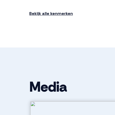
Soort bouw
Nieuwbouw
Bekijk alle kenmerken
Bouwjaar
2026
Ligging
Aan rustige 
Indeling
Aantal kamers
5 kamers (3 
Media
Aantal badkamers
1 badkamer
Badkamervoorzieningen
Douche, toile
Aantal woonlagen
3