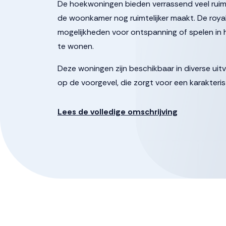
De hoekwoningen bieden verrassend veel ruimte
de woonkamer nog ruimtelijker maakt. De royal
mogelijkheden voor ontspanning of spelen in h
te wonen.
Deze woningen zijn beschikbaar in diverse uitv
op de voorgevel, die zorgt voor een karakteris
ideaal voor gezellige diners of lange ontbijt
biedt volop leefruimte voor het hele gezin.
Lees de volledige omschrijving
Op het gebied van duurzaamheid is deze wo
verbruikt minder energie dan een luchtwarm
verkoeling.
Kortom, de hoekwoningen combineren comfort, 
en iedereen die ruim wil wonen in een rustige,