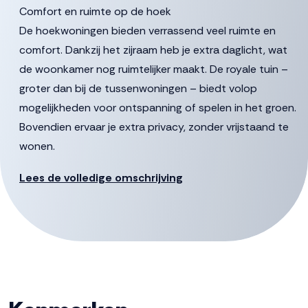
Comfort en ruimte op de hoek
De hoekwoningen bieden verrassend veel ruimte en
comfort. Dankzij het zijraam heb je extra daglicht, wat
de woonkamer nog ruimtelijker maakt. De royale tuin –
groter dan bij de tussenwoningen – biedt volop
mogelijkheden voor ontspanning of spelen in het groen.
Bovendien ervaar je extra privacy, zonder vrijstaand te
wonen.
Deze woningen zijn beschikbaar in diverse uitvoeringen.
Lees de volledige omschrijving
Een kenmerkend en stijlvol detail is de schoorsteen op
de voorgevel, die zorgt voor een karakteristieke
uitstraling. Binnen geniet je van een grote woonkeuken,
ideaal voor gezellige diners of lange ontbijtochtenden.
De ruime woonkamer sluit hier naadloos op aan en biedt
volop leefruimte voor het hele gezin.