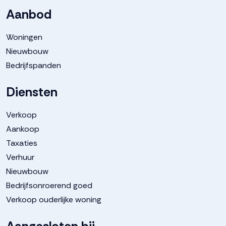
Tuin
Achtertuin, voortuin
Aanbod
Woningen
Achtertuin
102 m²
Nieuwbouw
Bedrijfspanden
Ligging tuin
Noordwest bereikbaar via
achterom
Diensten
Parkeergelegenheid
Verkoop
Aankoop
Taxaties
Soort parkeergelegenheid
Openbaar parkeren
Verhuur
Nieuwbouw
Bedrijfsonroerend goed
Verkoop ouderlijke woning