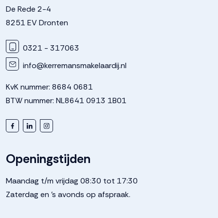
De Rede 2-4
Verwarming
Vloerverwarming geheel
8251 EV Dronten
Warm water
0321 - 317063
Elektrische boiler eigendom
info@kerremansmakelaardij.nl
Kadastrale gegevens
KvK nummer: 8684 0681
BTW nummer: NL8641 0913 1B01
Perceelnaam
Dronten
Oppervlakte
189 m²
Openingstijden
Perceel
303--
Maandag t/m vrijdag 08:30 tot 17:30
Zaterdag en 's avonds op afspraak.
Buitenruimte