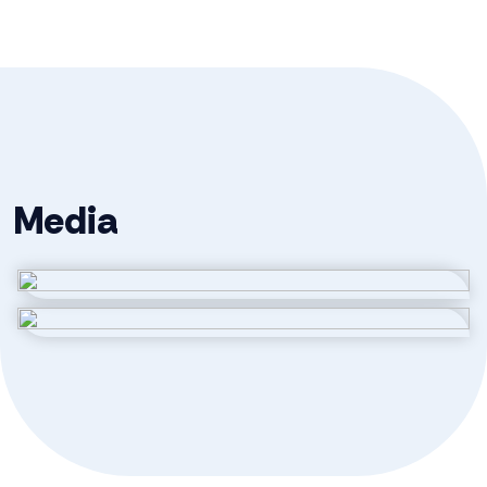
Ligging
Aan rustige weg
Oppervlakten en inhoud
Wonen
140 m²
Media
Externe bergruimte
5 m²
Inhoud
517 m³
Indeling
Aantal kamers
5 kamers (3 slaapkamers)