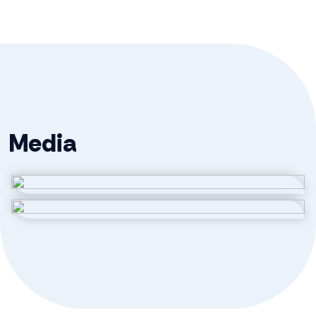
Ligging
Aan rustige weg
Oppervlakten en inhoud
Wonen
140 m²
Media
Externe bergruimte
5 m²
Inhoud
517 m³
Indeling
Aantal kamers
5 kamers (3 slaapkamers)