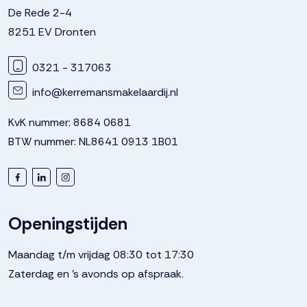
De Rede 2-4
Verwarming
Vloerverwarming geheel
8251 EV Dronten
Warm water
0321 - 317063
Elektrische boiler eigendom
info@kerremansmakelaardij.nl
Kadastrale gegevens
KvK nummer: 8684 0681
BTW nummer: NL8641 0913 1B01
Perceelnaam
Dronten
Oppervlakte
198 m²
Openingstijden
Perceel
303--
Maandag t/m vrijdag 08:30 tot 17:30
Zaterdag en 's avonds op afspraak.
Buitenruimte