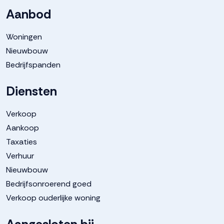
Tuin
Achtertuin, voortuin
Aanbod
Woningen
Achtertuin
97 m²
Nieuwbouw
Bedrijfspanden
Parkeergelegenheid
Diensten
Soort parkeergelegenheid
Openbaar parkeren
Verkoop
Aankoop
Taxaties
Verhuur
Nieuwbouw
Bedrijfsonroerend goed
Verkoop ouderlijke woning