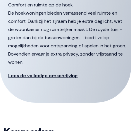
Comfort en ruimte op de hoek
De hoekwoningen bieden verrassend veel ruimte en
comfort. Dankzij het zijraam heb je extra daglicht, wat
de woonkamer nog ruimtelijker maakt. De royale tuin –
groter dan bij de tussenwoningen – biedt volop
mogelijkheden voor ontspanning of spelen in het groen.
Bovendien ervaar je extra privacy, zonder vrijstaand te
wonen.
Deze woningen zijn beschikbaar in diverse uitvoeringen.
Lees de volledige omschrijving
Een kenmerkend en stijlvol detail is de schoorsteen op
de voorgevel, die zorgt voor een karakteristieke
uitstraling. Binnen geniet je van een grote woonkeuken,
ideaal voor gezellige diners of lange ontbijtochtenden.
De ruime woonkamer sluit hier naadloos op aan en biedt
volop leefruimte voor het hele gezin.