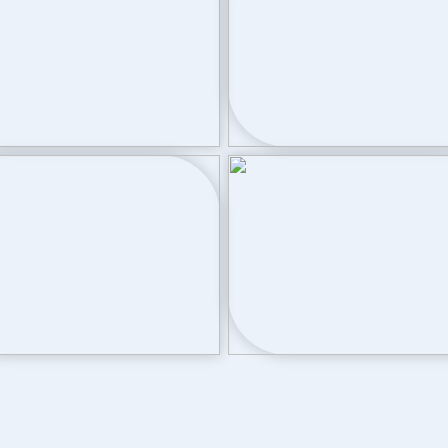
Parkeergelegenhei
oortuin
Soort parkeergelegenheid