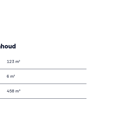
nhoud
123 m²
6 m²
458 m³