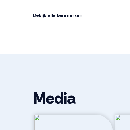
Bouwjaar
2024
Bekijk alle kenmerken
Ligging
In woonwijk
Indeling
Aantal kamers
3 kamers (2 
Aantal badkamers
1 badkamer
Media
Badkamervoorzieningen
Douche, toile
wastafel
Aantal woonlagen
2