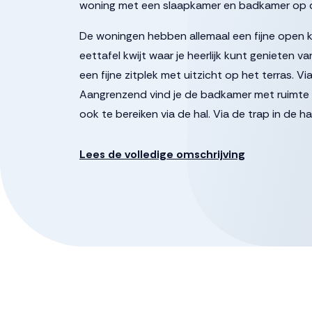
woning met een slaapkamer en badkamer op 
De woningen hebben allemaal een fijne open k
eettafel kwijt waar je heerlijk kunt genieten v
een fijne zitplek met uitzicht op het terras.
Aangrenzend vind je de badkamer met ruimte 
ook te bereiken via de hal. Via de trap in de h
spullen en een royale kamer die je kunt gebrui
Lees de volledige omschrijving
* woonoppervlakte circa 123 m²
* priveterras van circa 16 m²
* 6 zonnepanelen
* inclusief keuken en apparatuur
* inclusief badkamer met toilet, separaat toilet
* 2 slaapkamers
* berging van 5.5m²
* gemeenschappelijke ruimte en groen