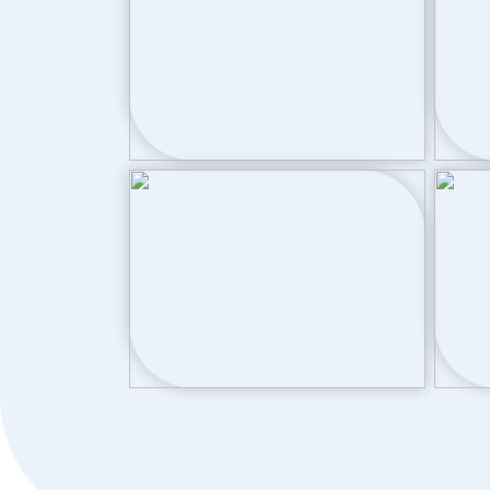
Buitenruimte
Tuin
Achtertuin, v