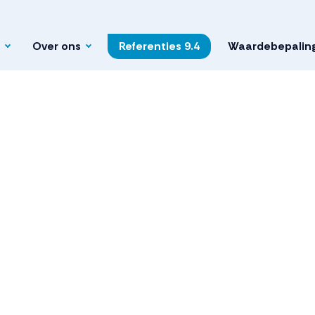
Over ons
Referenties
9.4
Waardebepalin