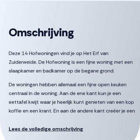
Omschrijving
Deze 14 Hofwoningen vind je op Het Erf van
Zuiderweide. De Hofwoning is een fijne woning met een
slaapkamer en badkamer op de begane grond.
De woningen hebben allemaal een fijne open keuken
centraal in de woning. Aan de ene kant kun je een
eettafel kwijt waar je heerlijk kunt genieten van een kop
koffie en een krant. En aan de andere kant creëer je een
fijne zitplek met uitzicht op het terras. Via de
woonkamer heb je ook toegang tot de slaapkamer.
Lees de volledige omschrijving
Aangrenzend vind je de badkamer met ruimte voor een