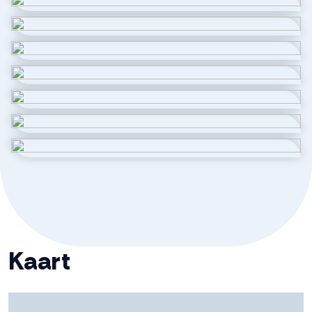
Indeling
Aantal kamers
3 kamers (2 slaapkamers)
Aantal badkamers
1 badkamer
Badkamervoorzieningen
Douche, toilet,
wasmachineaansluiting,
wastafel
Aantal woonlagen
2
Energie
Kaart
Isolatie
Dakisolatie, dubbel glas, hr glas,
muurisolatie, vloerisolatie,