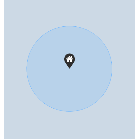
volledig geisoleerd
Warm water
Elektrische boiler eigendom
Buitenruimte
Tuin
Achtertuin, voortuin
Parkeergelegenheid
Soort parkeergelegenheid
Openbaar parkeren