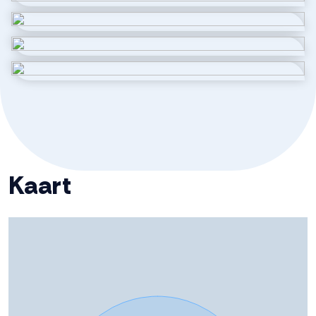
Aantal badkamers
1 badkamer
Badkamervoorzieningen
Douche, toilet,
wasmachineaansluiting,
wastafel
Aantal woonlagen
2
Energie
Kaart
Isolatie
Dakisolatie, dubbel glas, hr glas,
muurisolatie, vloerisolatie,
volledig geisoleerd
Warm water
Elektrische boiler eigendom