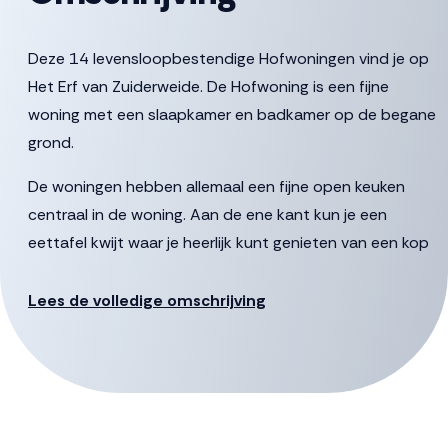
Deze 14 levensloopbestendige Hofwoningen vind je op
Het Erf van Zuiderweide. De Hofwoning is een fijne
woning met een slaapkamer en badkamer op de begane
grond.
De woningen hebben allemaal een fijne open keuken
centraal in de woning. Aan de ene kant kun je een
eettafel kwijt waar je heerlijk kunt genieten van een kop
koffie en een krant. En aan de andere kant creëer je een
fijne zitplek met uitzicht op het terras. Via de
Lees de volledige omschrijving
woonkamer heb je ook toegang tot de slaapkamer.
Aangrenzend vind je de badkamer met ruimte voor een
douche, wastafel en tweede toilet. De badkamer is ook
te bereiken via de hal. Via de trap in de hal bereik je de
verdieping. Een overloop met veel ruimte voor spullen en