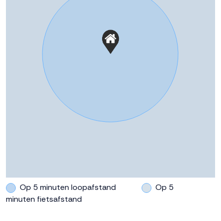
Buitenruimte
Tuin
Achtertuin, voortuin
Parkeergelegenheid
Soort parkeergelegenheid
Openbaar parkeren
Op 5 minuten loopafstand
Op 5
minuten fietsafstand